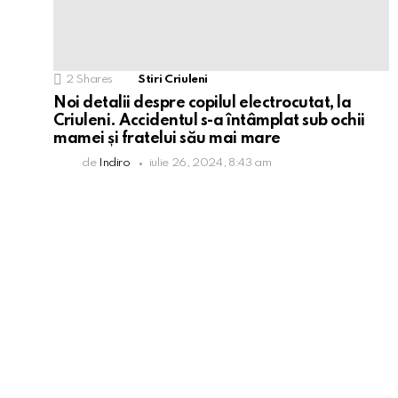
2
Shares
Stiri Criuleni
Noi detalii despre copilul electrocutat, la
Criuleni. Accidentul s-a întâmplat sub ochii
mamei și fratelui său mai mare
de
Indiro
iulie 26, 2024, 8:43 am