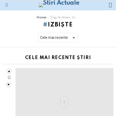
L
Menu
You are here:
Home
Tag Archives: Izbiște
IZBIȘTE
CELE MAI RECENTE ȘTIRI
0