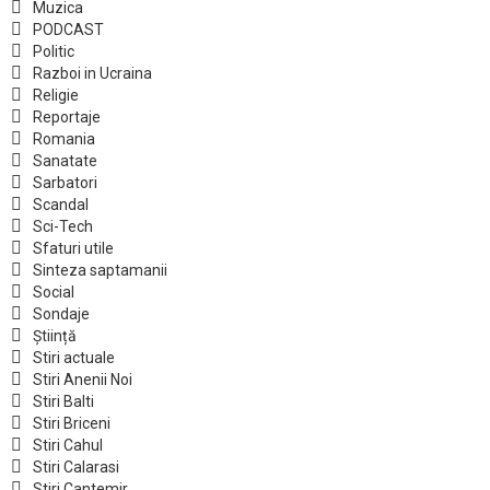
Muzica
PODCAST
Politic
Razboi in Ucraina
Religie
Reportaje
Romania
Sanatate
Sarbatori
Scandal
Sci-Tech
Sfaturi utile
Sinteza saptamanii
Social
Sondaje
Știință
Stiri actuale
Stiri Anenii Noi
Stiri Balti
Stiri Briceni
Stiri Cahul
Stiri Calarasi
Stiri Cantemir