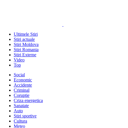
Ultimele Stiri
Stiri actuale
Stiri Moldova
Stiri Romania
Stiri Externe
Video
Top
Social
Economic
Accidente
Criminal
Coruptie
Criza energetica
Sanatate
Auto
Stiri sportive
Cultura
Meteo