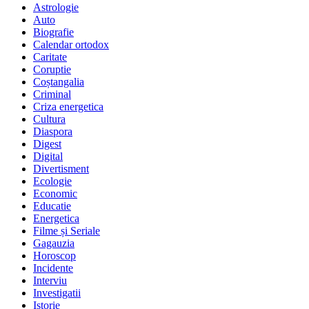
Astrologie
Auto
Biografie
Calendar ortodox
Caritate
Coruptie
Coștangalia
Criminal
Criza energetica
Cultura
Diaspora
Digest
Digital
Divertisment
Ecologie
Economic
Educatie
Energetica
Filme și Seriale
Gagauzia
Horoscop
Incidente
Interviu
Investigatii
Istorie