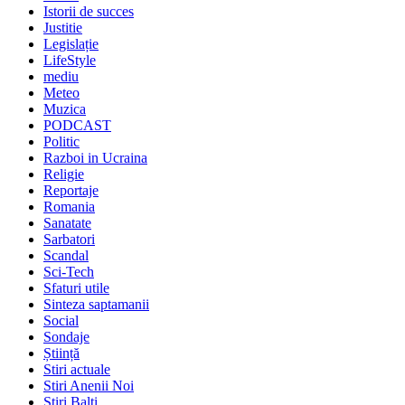
Istorii de succes
Justitie
Legislație
LifeStyle
mediu
Meteo
Muzica
PODCAST
Politic
Razboi in Ucraina
Religie
Reportaje
Romania
Sanatate
Sarbatori
Scandal
Sci-Tech
Sfaturi utile
Sinteza saptamanii
Social
Sondaje
Știință
Stiri actuale
Stiri Anenii Noi
Stiri Balti