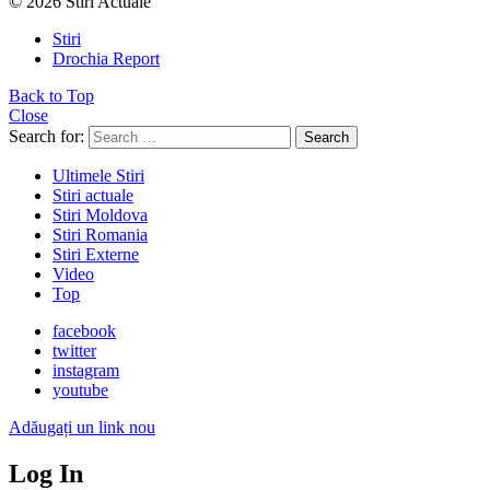
© 2026 Stiri Actuale
Stiri
Drochia Report
Back to Top
Close
Search for:
Search
Ultimele Stiri
Stiri actuale
Stiri Moldova
Stiri Romania
Stiri Externe
Video
Top
facebook
twitter
instagram
youtube
Adăugați un link nou
Log In