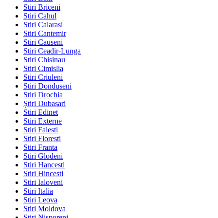
Stiri Briceni
Stiri Cahul
Stiri Calarasi
Stiri Cantemir
Stiri Causeni
Stiri Ceadir-Lunga
Stiri Chisinau
Stiri Cimislia
Stiri Criuleni
Stiri Donduseni
Stiri Drochia
Știri Dubasari
Stiri Edinet
Stiri Externe
Stiri Falesti
Stiri Floresti
Stiri Franta
Stiri Glodeni
Stiri Hancesti
Stiri Hincesti
Stiri Ialoveni
Stiri Italia
Stiri Leova
Stiri Moldova
Stiri Nisporeni