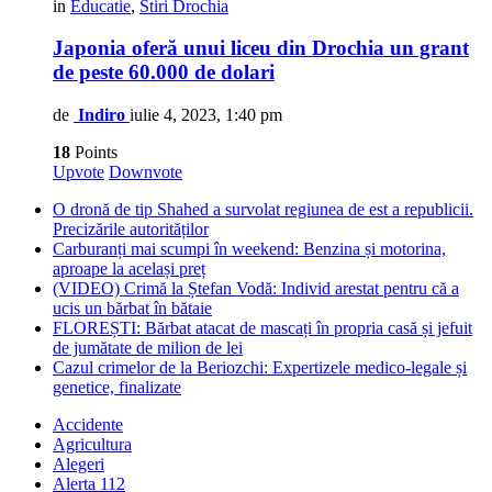
in
Educatie
,
Stiri Drochia
Japonia oferă unui liceu din Drochia un grant
de peste 60.000 de dolari
de
Indiro
iulie 4, 2023, 1:40 pm
18
Points
Upvote
Downvote
O dronă de tip Shahed a survolat regiunea de est a republicii.
Precizările autorităților
Carburanți mai scumpi în weekend: Benzina și motorina,
aproape la același preț
(VIDEO) Crimă la Ștefan Vodă: Individ arestat pentru că a
ucis un bărbat în bătaie
FLOREȘTI: Bărbat atacat de mascați în propria casă și jefuit
de jumătate de milion de lei
Cazul crimelor de la Beriozchi: Expertizele medico-legale și
genetice, finalizate
Accidente
Agricultura
Alegeri
Alerta 112