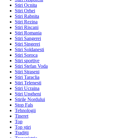
Stiri Ocnita
Stiri Orhei
Stiri Rabnita
Stiri Rezina
Stiri Riscani
Stiri Romania
Stiri Sangerei
Stiri Singerei
Stiri Soldanesti
Stiri Soroca
Stiri sportive
Stiri Stefan Voda
Stiri Straseni
Stiri Taraclia
Stiri Telenesti
Stiri Ucraina
Stiri Ungheni
Stirile Nordului
Stop Fals
Tehnologii
Tineret
Top
Top știri
Tradiții