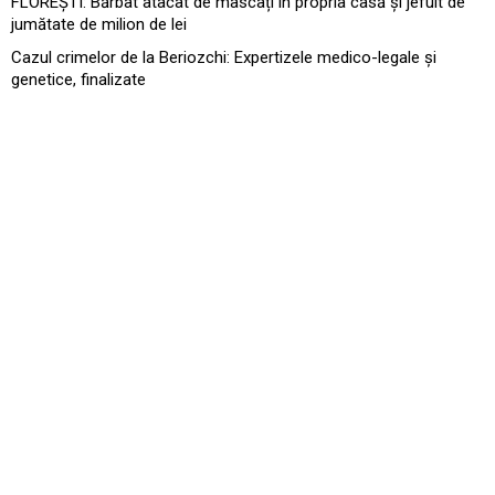
FLOREȘTI: Bărbat atacat de mascați în propria casă și jefuit de
jumătate de milion de lei
Cazul crimelor de la Beriozchi: Expertizele medico-legale și
genetice, finalizate