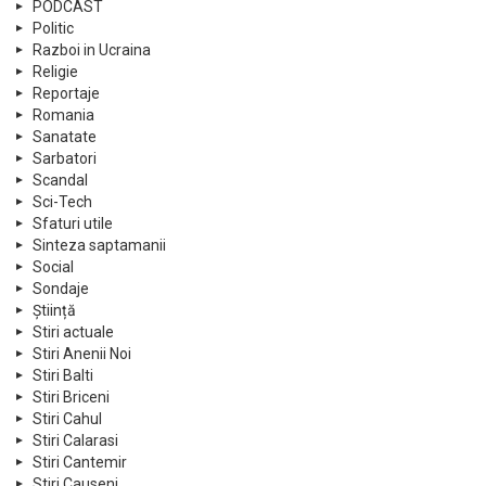
PODCAST
Politic
Razboi in Ucraina
Religie
Reportaje
Romania
Sanatate
Sarbatori
Scandal
Sci-Tech
Sfaturi utile
Sinteza saptamanii
Social
Sondaje
Știință
Stiri actuale
Stiri Anenii Noi
Stiri Balti
Stiri Briceni
Stiri Cahul
Stiri Calarasi
Stiri Cantemir
Stiri Causeni