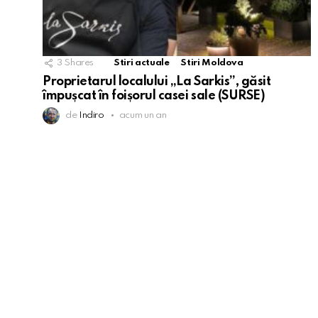
3
Shares
Stiri actuale
Stiri Moldova
Proprietarul localului „La Sarkis”, găsit
împușcat în foișorul casei sale (SURSE)
de
Indiro
acum un an