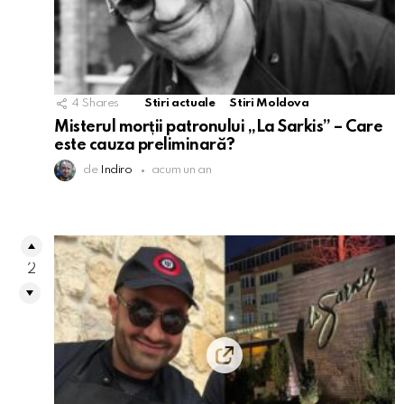
4
Shares
Stiri actuale
Stiri Moldova
Misterul morții patronului „La Sarkis” – Care
este cauza preliminară?
de
Indiro
acum un an
2