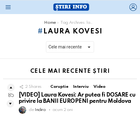
L
Menu
You are here:
Home
Tag Archives: laura kovesi
LAURA KOVESI
CELE MAI RECENTE ȘTIRI
2
Shares
Coruptie
Interviu
Video
[VIDEO] Laura Kovesi: Ar putea fi DOSARE cu
85
privire la BANII EUROPENI pentru Moldova
de
Indiro
acum 2 ani