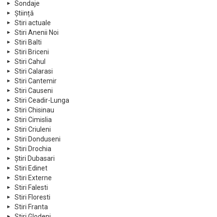
Sondaje
Știință
Stiri actuale
Stiri Anenii Noi
Stiri Balti
Stiri Briceni
Stiri Cahul
Stiri Calarasi
Stiri Cantemir
Stiri Causeni
Stiri Ceadir-Lunga
Stiri Chisinau
Stiri Cimislia
Stiri Criuleni
Stiri Donduseni
Stiri Drochia
Știri Dubasari
Stiri Edinet
Stiri Externe
Stiri Falesti
Stiri Floresti
Stiri Franta
Stiri Glodeni