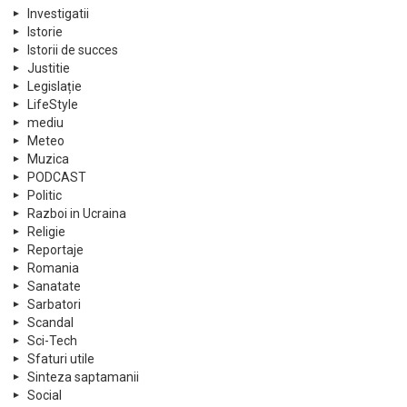
Investigatii
Istorie
Istorii de succes
Justitie
Legislație
LifeStyle
mediu
Meteo
Muzica
PODCAST
Politic
Razboi in Ucraina
Religie
Reportaje
Romania
Sanatate
Sarbatori
Scandal
Sci-Tech
Sfaturi utile
Sinteza saptamanii
Social