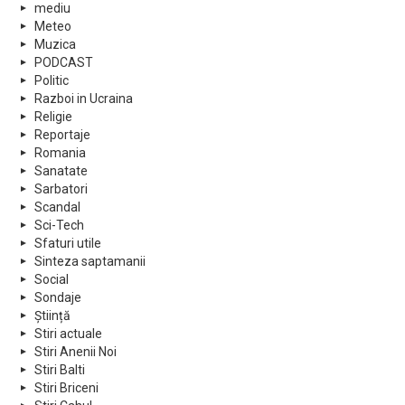
mediu
Meteo
Muzica
PODCAST
Politic
Razboi in Ucraina
Religie
Reportaje
Romania
Sanatate
Sarbatori
Scandal
Sci-Tech
Sfaturi utile
Sinteza saptamanii
Social
Sondaje
Știință
Stiri actuale
Stiri Anenii Noi
Stiri Balti
Stiri Briceni