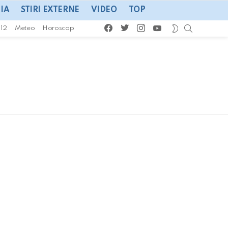
IA
STIRI EXTERNE
VIDEO
TOP
facebook
twitter
instagram
youtube
CAUTA
SWITCH
112
Meteo
Horoscop
SKIN