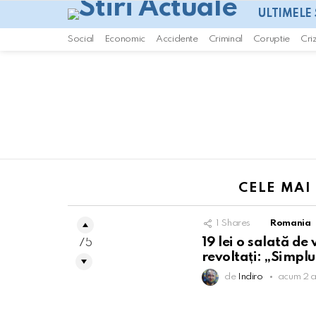
ULTIMELE 
Social
Economic
Accidente
Criminal
Coruptie
Cri
You are here:
CELE MAI
1
Shares
Romania
19 lei o salată de 
75
revoltați: „Simplu
de
Indiro
acum 2 a