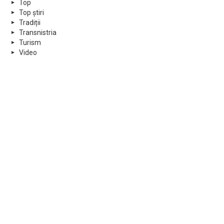
Top
Top știri
Tradiții
Transnistria
Turism
Video