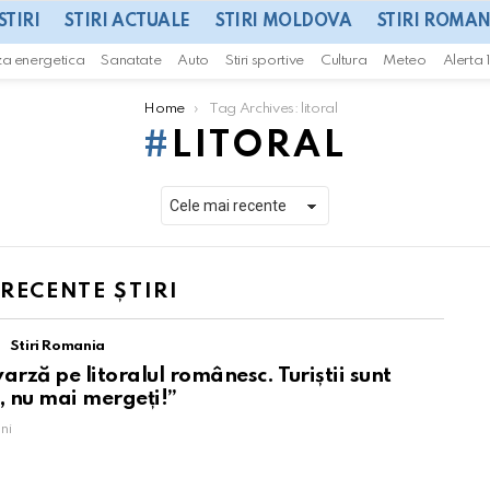
STIRI
STIRI ACTUALE
STIRI MOLDOVA
STIRI ROMAN
za energetica
Sanatate
Auto
Stiri sportive
Cultura
Meteo
Alerta 
Home
Tag Archives: litoral
LITORAL
 RECENTE ȘTIRI
Stiri Romania
varză pe litoralul românesc. Turiștii sunt
, nu mai mergeți!”
ni