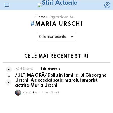
L
Menu
You are here:
Home
Tag Archives: Maria Urschi
MARIA URSCHI
CELE MAI RECENTE ȘTIRI
4
Shares
Stiri actuale
/ULTIMA ORĂ/ Doliu în familia lui Gheorghe
0
Urschi! A decedat soția marelui umorist,
actrița Maria Urschi
de
Indiro
acum 2 ani