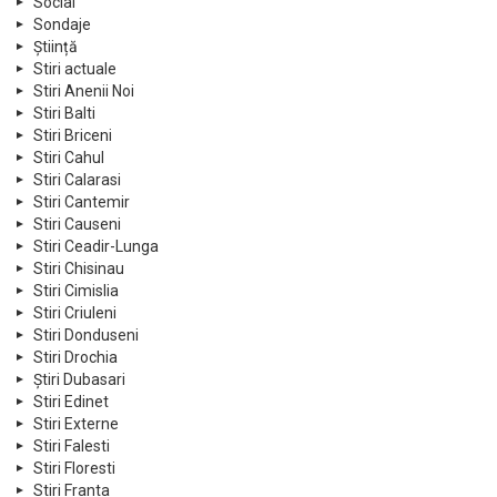
Social
Sondaje
Știință
Stiri actuale
Stiri Anenii Noi
Stiri Balti
Stiri Briceni
Stiri Cahul
Stiri Calarasi
Stiri Cantemir
Stiri Causeni
Stiri Ceadir-Lunga
Stiri Chisinau
Stiri Cimislia
Stiri Criuleni
Stiri Donduseni
Stiri Drochia
Știri Dubasari
Stiri Edinet
Stiri Externe
Stiri Falesti
Stiri Floresti
Stiri Franta