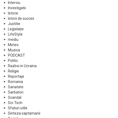
Interviu
Investigatii
Istorie
Istorii de succes
Justitie
Legislație
LifeStyle
mediu
Meteo
Muzica
PODCAST
Politic
Razboi in Ucraina
Religie
Reportaje
Romania
Sanatate
Sarbatori
Scandal
Sci-Tech
Sfaturi utile
Sinteza saptamanii