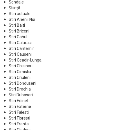
Sondaje
Știință
Stiri actuale
Stiri Anenii Noi
Stiri Balti
Stiri Briceni
Stiri Cahul
Stiri Calarasi
Stiri Cantemir
Stiri Causeni
Stiri Ceadir-Lunga
Stiri Chisinau
Stiri Cimislia
Stiri Criuleni
Stiri Donduseni
Stiri Drochia
Știri Dubasari
Stiri Edinet
Stiri Externe
Stiri Falesti
Stiri Floresti
Stiri Franta
Stiri Glodeni