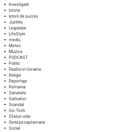
Investigatii
Istorie
Istorii de succes
Justitie
Legislație
LifeStyle
mediu
Meteo
Muzica
PODCAST
Politic
Razboi in Ucraina
Religie
Reportaje
Romania
Sanatate
Sarbatori
Scandal
Sci-Tech
Sfaturi utile
Sinteza saptamanii
Social