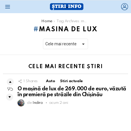
L
Menu
You are here:
Home
Tag Archives: masina de lux
MASINA DE LUX
CELE MAI RECENTE ȘTIRI
1
Shares
Auto
Stiri actuale
O mașină de lux de 269.000 de euro, văzută
95
în premieră pe străzile din Chișinău
de
Indiro
acum 2 ani