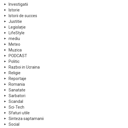
Investigatii
Istorie
Istorii de succes
Justitie
Legislație
LifeStyle
mediu
Meteo
Muzica
PODCAST
Politic
Razboi in Ucraina
Religie
Reportaje
Romania
Sanatate
Sarbatori
Scandal
Sci-Tech
Sfaturi utile
Sinteza saptamanii
Social