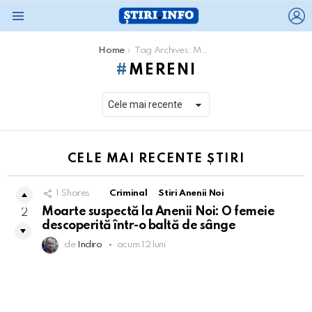
L
Menu
You are here:
Home
Tag Archives: Mereni
MERENI
CELE MAI RECENTE ȘTIRI
1
Shares
Criminal
Stiri Anenii Noi
Moarte suspectă la Anenii Noi: O femeie
2
descoperită într-o baltă de sânge
de
Indiro
acum 12 luni