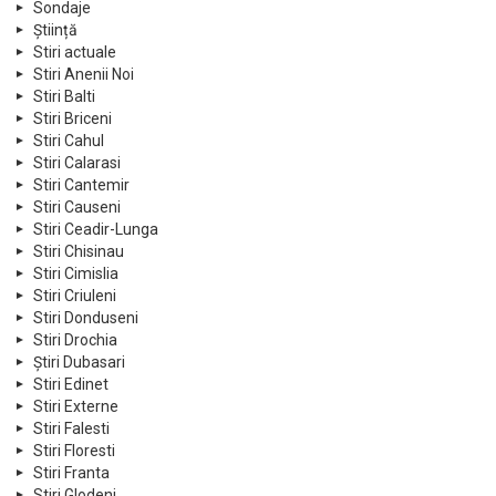
Sondaje
Știință
Stiri actuale
Stiri Anenii Noi
Stiri Balti
Stiri Briceni
Stiri Cahul
Stiri Calarasi
Stiri Cantemir
Stiri Causeni
Stiri Ceadir-Lunga
Stiri Chisinau
Stiri Cimislia
Stiri Criuleni
Stiri Donduseni
Stiri Drochia
Știri Dubasari
Stiri Edinet
Stiri Externe
Stiri Falesti
Stiri Floresti
Stiri Franta
Stiri Glodeni