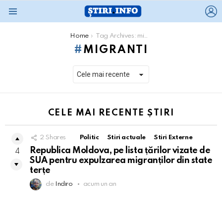
L
Menu
You are here:
Home
Tag Archives: migranti
MIGRANTI
CELE MAI RECENTE ȘTIRI
2
Shares
Politic
Stiri actuale
Stiri Externe
Republica Moldova, pe lista țărilor vizate de
4
SUA pentru expulzarea migranților din state
terțe
de
Indiro
acum un an