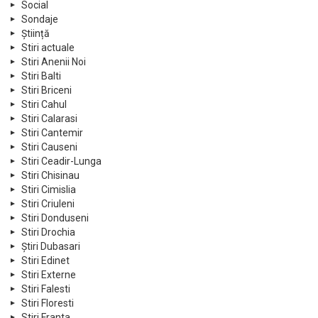
Social
Sondaje
Știință
Stiri actuale
Stiri Anenii Noi
Stiri Balti
Stiri Briceni
Stiri Cahul
Stiri Calarasi
Stiri Cantemir
Stiri Causeni
Stiri Ceadir-Lunga
Stiri Chisinau
Stiri Cimislia
Stiri Criuleni
Stiri Donduseni
Stiri Drochia
Știri Dubasari
Stiri Edinet
Stiri Externe
Stiri Falesti
Stiri Floresti
Stiri Franta