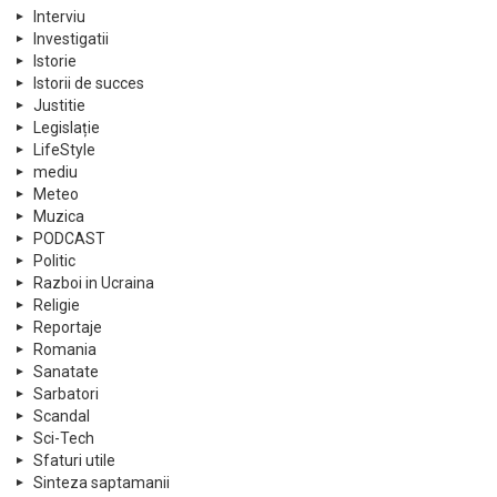
Interviu
Investigatii
Istorie
Istorii de succes
Justitie
Legislație
LifeStyle
mediu
Meteo
Muzica
PODCAST
Politic
Razboi in Ucraina
Religie
Reportaje
Romania
Sanatate
Sarbatori
Scandal
Sci-Tech
Sfaturi utile
Sinteza saptamanii