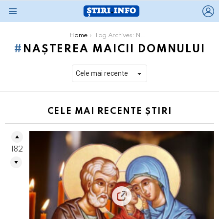
L
Menu
You are here:
Home
Tag Archives: Nașterea Maicii Domnului
NAȘTEREA MAICII DOMNULUI
CELE MAI RECENTE ȘTIRI
182