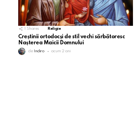
1
Shares
Religie
Creștinii ortodocși de stil vechi sărbătoresc
Nașterea Maicii Domnului
de
Indiro
acum 2 ani