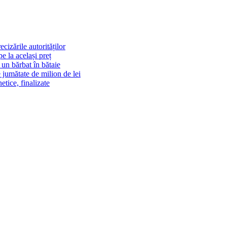
cizările autorităților
 la același preț
un bărbat în bătaie
 jumătate de milion de lei
tice, finalizate