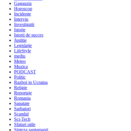
Gagauzia
Horoscop
Incidente
Interviu
Investigatii
Istorie
Istorii de succes
Justitie
Legislație
LifeStyle
mediu
Meteo
Muzica
PODCAST
Politic
Razboi in Ucraina
Religie
Reportaje
Romania
Sanatate
Sarbatori
Scandal
Sci-Tech
Sfaturi utile
Sinteza saptamanii