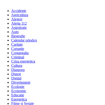
Accidente
Agricultura
Alegeri
Alerta 112
Astrologie
Auto
Biografie
Calendar ortodox
Caritate
Coruptie
Coștangalia
Criminal
Criza energetica
Cultura
Diaspora
Digest
Digital
Divertisment
Ecologie
Economic
Educatie
Energetica
Filme și Seriale