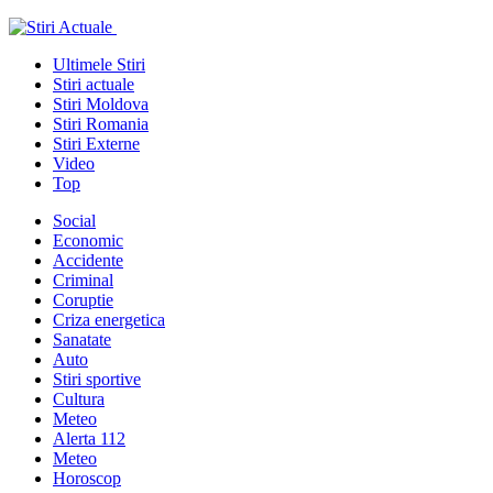
Ultimele Stiri
Stiri actuale
Stiri Moldova
Stiri Romania
Stiri Externe
Video
Top
Social
Economic
Accidente
Criminal
Coruptie
Criza energetica
Sanatate
Auto
Stiri sportive
Cultura
Meteo
Alerta 112
Meteo
Horoscop