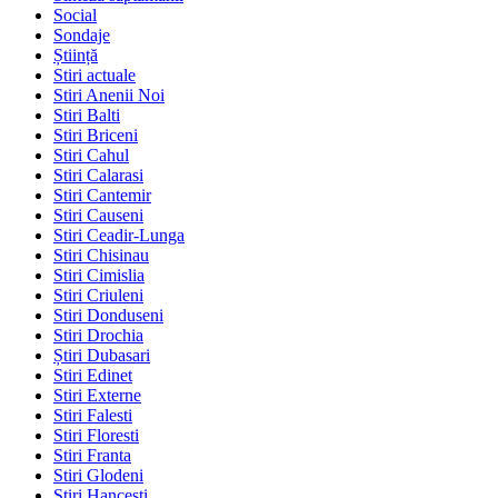
Social
Sondaje
Știință
Stiri actuale
Stiri Anenii Noi
Stiri Balti
Stiri Briceni
Stiri Cahul
Stiri Calarasi
Stiri Cantemir
Stiri Causeni
Stiri Ceadir-Lunga
Stiri Chisinau
Stiri Cimislia
Stiri Criuleni
Stiri Donduseni
Stiri Drochia
Știri Dubasari
Stiri Edinet
Stiri Externe
Stiri Falesti
Stiri Floresti
Stiri Franta
Stiri Glodeni
Stiri Hancesti