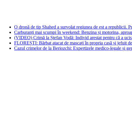
O dronă de tip Shahed a survolat regiunea de est a republicii. Pre
Carburanți mai scumpi în weekend: Benzina și motorina, aproape
(VIDEO) Crimă la Ștefan Vodă: Individ arestat pentru că a ucis 
FLOREȘTI: Bărbat atacat de mascați în propria casă și jefuit de
Cazul crimelor de la Beriozchi: Expertizele medico-legale și gene