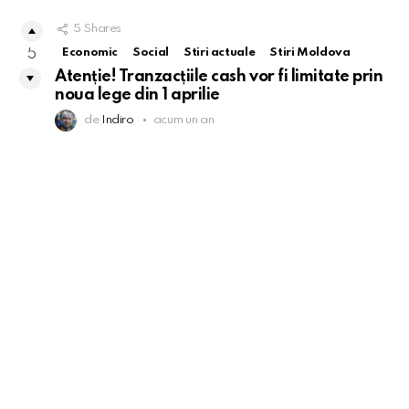
5
Shares
Economic
Social
Stiri actuale
Stiri Moldova
5
Atenție! Tranzacțiile cash vor fi limitate prin
noua lege din 1 aprilie
de
Indiro
acum un an