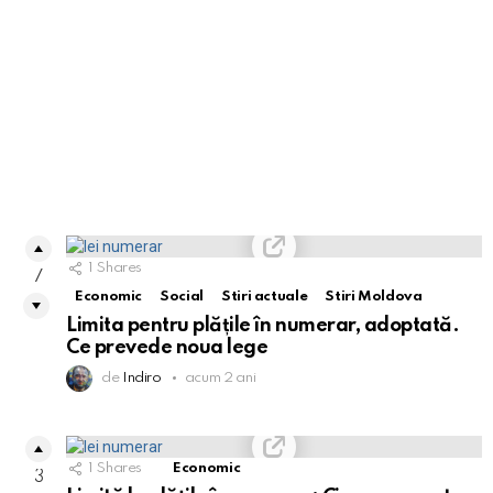
1
Shares
7
Economic
Social
Stiri actuale
Stiri Moldova
Limita pentru plățile în numerar, adoptată.
Ce prevede noua lege
de
Indiro
acum 2 ani
1
Shares
Economic
3