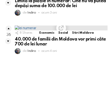
Limită la plățile în numerar: Cine nu va putea
depăși suma de 100.000 de lei
de
Indiro
acum 3 ani
8
Shares
Economic
Social
Stiri Moldova
36
40.000 de familii din Moldova vor primi câte
700 de lei lunar
de
Indiro
acum 4 ani