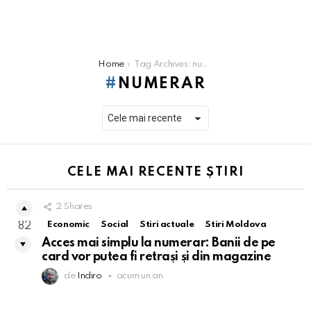
You are here:
Home
Tag Archives: numerar
NUMERAR
CELE MAI RECENTE ȘTIRI
2
Shares
Economic
Social
Stiri actuale
Stiri Moldova
82
Acces mai simplu la numerar: Banii de pe
card vor putea fi retrași și din magazine
de
Indiro
acum un an