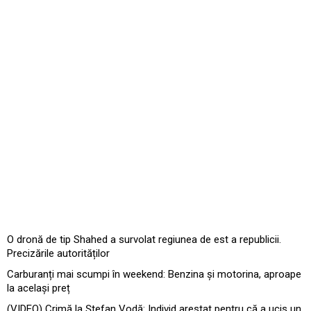
O dronă de tip Shahed a survolat regiunea de est a republicii.
Precizările autorităților
Carburanți mai scumpi în weekend: Benzina și motorina, aproape
la același preț
(VIDEO) Crimă la Ștefan Vodă: Individ arestat pentru că a ucis un