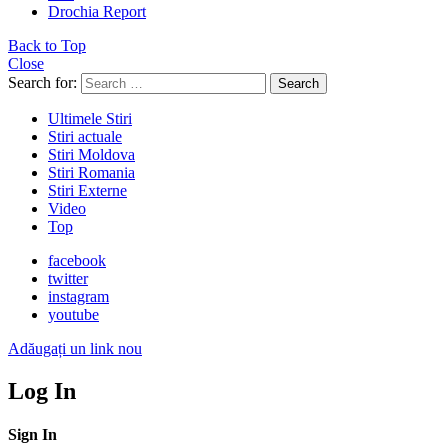
Drochia Report
Back to Top
Close
Search for:
Search
Ultimele Stiri
Stiri actuale
Stiri Moldova
Stiri Romania
Stiri Externe
Video
Top
facebook
twitter
instagram
youtube
Adăugați un link nou
Log In
Sign In