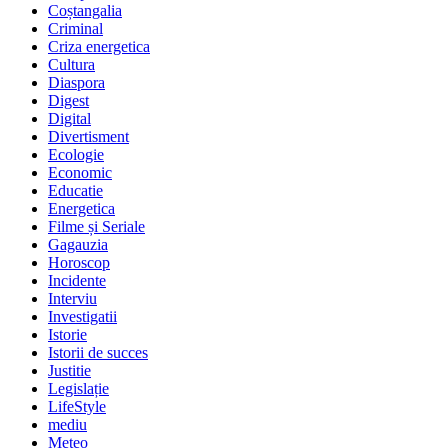
Coștangalia
Criminal
Criza energetica
Cultura
Diaspora
Digest
Digital
Divertisment
Ecologie
Economic
Educatie
Energetica
Filme și Seriale
Gagauzia
Horoscop
Incidente
Interviu
Investigatii
Istorie
Istorii de succes
Justitie
Legislație
LifeStyle
mediu
Meteo