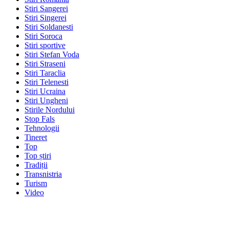
Stiri Sangerei
Stiri Singerei
Stiri Soldanesti
Stiri Soroca
Stiri sportive
Stiri Stefan Voda
Stiri Straseni
Stiri Taraclia
Stiri Telenesti
Stiri Ucraina
Stiri Ungheni
Stirile Nordului
Stop Fals
Tehnologii
Tineret
Top
Top știri
Tradiții
Transnistria
Turism
Video