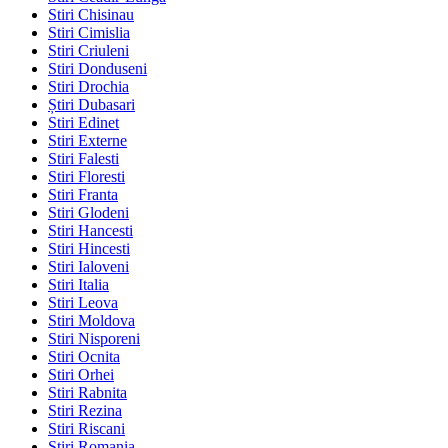
Stiri Chisinau
Stiri Cimislia
Stiri Criuleni
Stiri Donduseni
Stiri Drochia
Știri Dubasari
Stiri Edinet
Stiri Externe
Stiri Falesti
Stiri Floresti
Stiri Franta
Stiri Glodeni
Stiri Hancesti
Stiri Hincesti
Stiri Ialoveni
Stiri Italia
Stiri Leova
Stiri Moldova
Stiri Nisporeni
Stiri Ocnita
Stiri Orhei
Stiri Rabnita
Stiri Rezina
Stiri Riscani
Stiri Romania