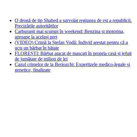
O dronă de tip Shahed a survolat regiunea de est a republicii.
Precizările autorităților
Carburanți mai scumpi în weekend: Benzina și motorina,
aproape la același preț
(VIDEO) Crimă la Ștefan Vodă: Individ arestat pentru că a
ucis un bărbat în bătaie
FLOREȘTI: Bărbat atacat de mascați în propria casă și jefuit
de jumătate de milion de lei
Cazul crimelor de la Beriozchi: Expertizele medico-legale și
genetice, finalizate