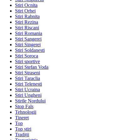
Stiri Ocnita
Stiri Orhei
Stiri Rabnita
Stiri Rezina
Stiri Riscani
Stiri Romania
Stiri Sangerei
Stiri Singerei
Stiri Soldanesti
Stiri Soroca
Stiri sportive
Stiri Stefan Voda
Stiri Straseni
Stiri Taraclia
Stiri Telenesti
Stiri Ucraina
Stiri Ungheni
Stirile Nordului
Stop Fals
Tehnologii
Tineret
Top
Top știri
Tradiții