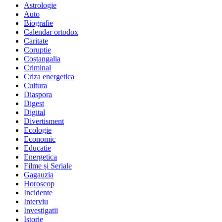
Astrologie
Auto
Biografie
Calendar ortodox
Caritate
Coruptie
Coștangalia
Criminal
Criza energetica
Cultura
Diaspora
Digest
Digital
Divertisment
Ecologie
Economic
Educatie
Energetica
Filme și Seriale
Gagauzia
Horoscop
Incidente
Interviu
Investigatii
Istorie