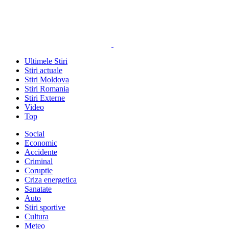
Ultimele Stiri
Stiri actuale
Stiri Moldova
Stiri Romania
Stiri Externe
Video
Top
Social
Economic
Accidente
Criminal
Coruptie
Criza energetica
Sanatate
Auto
Stiri sportive
Cultura
Meteo