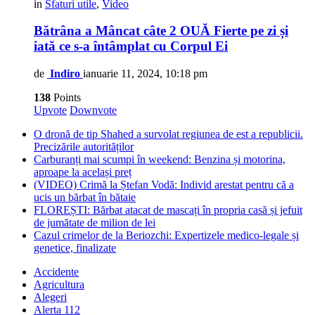
in
Sfaturi utile
,
Video
Bătrâna a Mâncat câte 2 OUĂ Fierte pe zi și
iată ce s-a întâmplat cu Corpul Ei
de
Indiro
ianuarie 11, 2024, 10:18 pm
138
Points
Upvote
Downvote
O dronă de tip Shahed a survolat regiunea de est a republicii.
Precizările autorităților
Carburanți mai scumpi în weekend: Benzina și motorina,
aproape la același preț
(VIDEO) Crimă la Ștefan Vodă: Individ arestat pentru că a
ucis un bărbat în bătaie
FLOREȘTI: Bărbat atacat de mascați în propria casă și jefuit
de jumătate de milion de lei
Cazul crimelor de la Beriozchi: Expertizele medico-legale și
genetice, finalizate
Accidente
Agricultura
Alegeri
Alerta 112