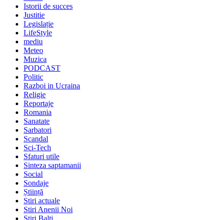
Istorii de succes
Justitie
Legislație
LifeStyle
mediu
Meteo
Muzica
PODCAST
Politic
Razboi in Ucraina
Religie
Reportaje
Romania
Sanatate
Sarbatori
Scandal
Sci-Tech
Sfaturi utile
Sinteza saptamanii
Social
Sondaje
Știință
Stiri actuale
Stiri Anenii Noi
Stiri Balti