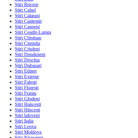
Stiri Briceni
Stiri Cahul
Stiri Calarasi
Stiri Cantemir
Stiri Causeni
Stiri Ceadir-Lunga
Stiri Chisinau
Stiri Cimislia
Stiri Criuleni
Stiri Donduseni
Stiri Drochia
Știri Dubasari
Stiri Edinet
Stiri Externe
Stiri Falesti
Stiri Floresti
Stiri Franta
Stiri Glodeni
Stiri Hancesti
Stiri Hincesti
Stiri Ialoveni
Stiri Italia
Stiri Leova
Stiri Moldova
Stiri Nisporeni