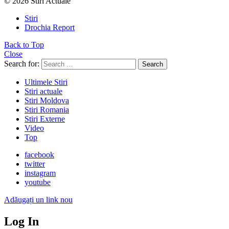
© 2026 Stiri Actuale
Stiri
Drochia Report
Back to Top
Close
Search for:
Search
Ultimele Stiri
Stiri actuale
Stiri Moldova
Stiri Romania
Stiri Externe
Video
Top
facebook
twitter
instagram
youtube
Adăugați un link nou
Log In