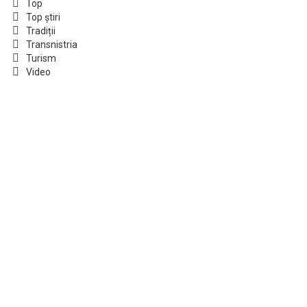
Top
Top știri
Tradiții
Transnistria
Turism
Video