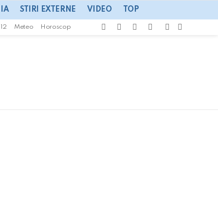
IA
STIRI EXTERNE
VIDEO
TOP
facebook
twitter
instagram
youtube
CAUTA
SWITCH
112
Meteo
Horoscop
SKIN