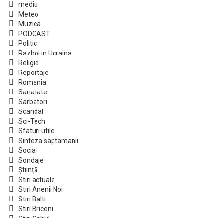
mediu
Meteo
Muzica
PODCAST
Politic
Razboi in Ucraina
Religie
Reportaje
Romania
Sanatate
Sarbatori
Scandal
Sci-Tech
Sfaturi utile
Sinteza saptamanii
Social
Sondaje
Știință
Stiri actuale
Stiri Anenii Noi
Stiri Balti
Stiri Briceni