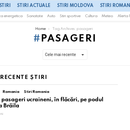
STIRI
STIRI ACTUALE
STIRI MOLDOVA
STIRI ROMAN
za energetica
Sanatate
Auto
Stiri sportive
Cultura
Meteo
Alerta 
Home
Tag Archives: pasageri
PASAGERI
 RECENTE ȘTIRI
Romania
Stiri Romania
 pasageri ucraineni, în flăcări, pe podul
a Brăila
ni