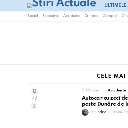
ULTIMELE 
Social
Economic
Accidente
Criminal
Coruptie
Cri
You are here:
CELE MAI
1
Shares
Accidente
Autocar cu zeci de
47
peste Dunăre de l
de
Indiro
acum 2 a