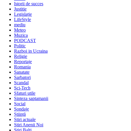
Istorii de succes
Justitie
Legislație
LifeStyle
mediu
Meteo
Muzica
PODCAST
Politic
Razboi in Ucraina
Religie
Reportaje
Romania
Sanatate
Sarbatori
Scandal
Sci-Tech
Sfaturi utile
Sinteza saptamanii
Social
Sondaje
Știință
Stiri actuale
Stiri Anenii Noi
Stiri Balti