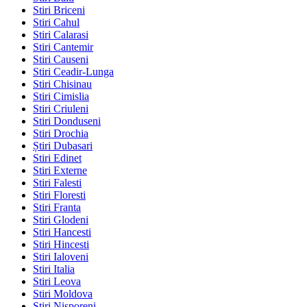
Stiri Briceni
Stiri Cahul
Stiri Calarasi
Stiri Cantemir
Stiri Causeni
Stiri Ceadir-Lunga
Stiri Chisinau
Stiri Cimislia
Stiri Criuleni
Stiri Donduseni
Stiri Drochia
Știri Dubasari
Stiri Edinet
Stiri Externe
Stiri Falesti
Stiri Floresti
Stiri Franta
Stiri Glodeni
Stiri Hancesti
Stiri Hincesti
Stiri Ialoveni
Stiri Italia
Stiri Leova
Stiri Moldova
Stiri Nisporeni