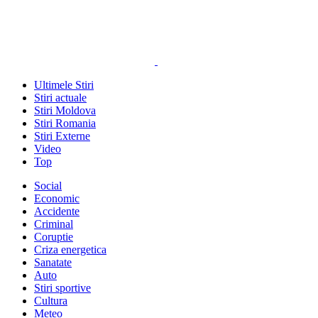
Ultimele Stiri
Stiri actuale
Stiri Moldova
Stiri Romania
Stiri Externe
Video
Top
Social
Economic
Accidente
Criminal
Coruptie
Criza energetica
Sanatate
Auto
Stiri sportive
Cultura
Meteo