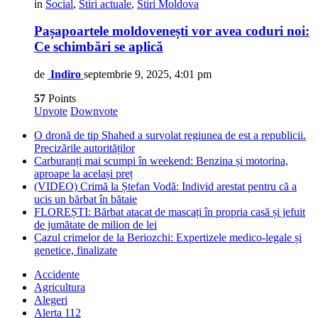
in
Social
,
Stiri actuale
,
Stiri Moldova
Pașapoartele moldovenești vor avea coduri noi:
Ce schimbări se aplică
de
Indiro
septembrie 9, 2025, 4:01 pm
57
Points
Upvote
Downvote
O dronă de tip Shahed a survolat regiunea de est a republicii.
Precizările autorităților
Carburanți mai scumpi în weekend: Benzina și motorina,
aproape la același preț
(VIDEO) Crimă la Ștefan Vodă: Individ arestat pentru că a
ucis un bărbat în bătaie
FLOREȘTI: Bărbat atacat de mascați în propria casă și jefuit
de jumătate de milion de lei
Cazul crimelor de la Beriozchi: Expertizele medico-legale și
genetice, finalizate
Accidente
Agricultura
Alegeri
Alerta 112