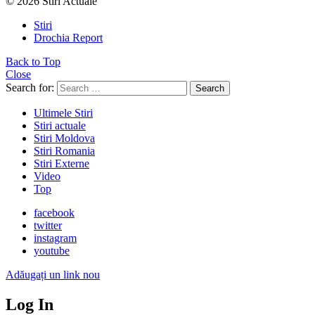
© 2026 Stiri Actuale
Stiri
Drochia Report
Back to Top
Close
Search for:
Search
Ultimele Stiri
Stiri actuale
Stiri Moldova
Stiri Romania
Stiri Externe
Video
Top
facebook
twitter
instagram
youtube
Adăugați un link nou
Log In