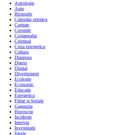
Astrologie
Auto
Biografie
Calendar ortodox
Caritate
Coruptie
Coștangalia
Criminal
Criza energetica
Cultura
Diaspora
Digest
Digital
Divertisment
Ecologie
Economic
Educatie
Energetica
Filme și Seriale
Gagauzia
Horoscop
Incidente
Interviu
Investigatii
Istorie