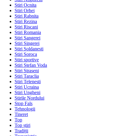
Stiri Ocnita
Stiri Orhei
Stiri Rabnita
Stiri Rezina
Stiri Riscani
Stiri Romania
Stiri Sangerei
Stiri Singerei
Stiri Soldanesti
Stiri Soroca
Stiri sportive
Stiri Stefan Voda
Stiri Straseni
Stiri Taraclia
Stiri Telenesti
Stiri Ucraina
Stiri Ungheni
Stirile Nordului
Stop Fals
Tehnologii
Tineret
Top
Top știri
Tradiții