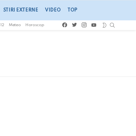
STIRI EXTERNE
VIDEO
TOP
facebook
twitter
instagram
youtube
CAUTA
SWITCH
112
Meteo
Horoscop
SKIN
C