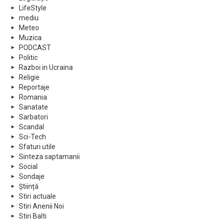
LifeStyle
mediu
Meteo
Muzica
PODCAST
Politic
Razboi in Ucraina
Religie
Reportaje
Romania
Sanatate
Sarbatori
Scandal
Sci-Tech
Sfaturi utile
Sinteza saptamanii
Social
Sondaje
Știință
Stiri actuale
Stiri Anenii Noi
Stiri Balti