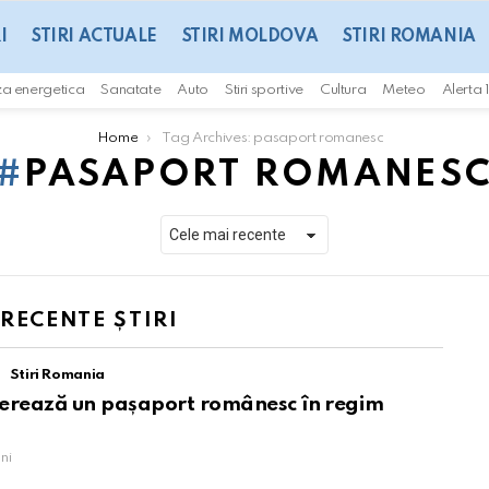
I
STIRI ACTUALE
STIRI MOLDOVA
STIRI ROMANIA
za energetica
Sanatate
Auto
Stiri sportive
Cultura
Meteo
Alerta 
Home
Tag Archives: pasaport romanesc
PASAPORT ROMANES
 RECENTE ȘTIRI
Stiri Romania
iberează un pașaport românesc în regim
ni