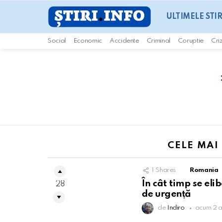
ULTIMELE STIR
Social
Economic
Accidente
Criminal
Coruptie
Cri
You are here:
CELE MAI
1
Shares
Romania
În cât timp se el
28
de urgență
de
Indiro
acum 2 a