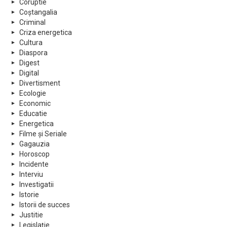
Coruptie
Coștangalia
Criminal
Criza energetica
Cultura
Diaspora
Digest
Digital
Divertisment
Ecologie
Economic
Educatie
Energetica
Filme și Seriale
Gagauzia
Horoscop
Incidente
Interviu
Investigatii
Istorie
Istorii de succes
Justitie
Legislație