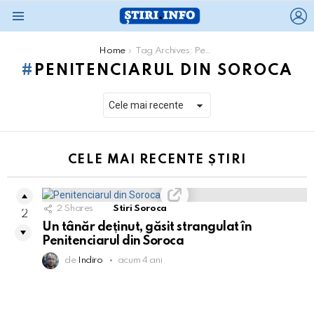
L
Menu
You are here:
Home
Tag Archives: Penitenciarul din Soroca
PENITENCIARUL DIN SOROCA
CELE MAI RECENTE ȘTIRI
2
Shares
Stiri Soroca
2
Un tânăr deținut, găsit strangulat în
Penitenciarul din Soroca
de
Indiro
acum 4 ani