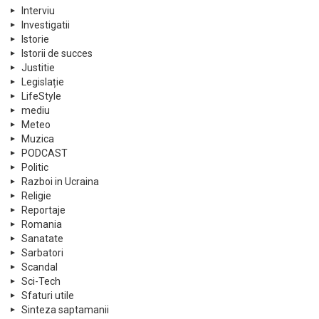
Interviu
Investigatii
Istorie
Istorii de succes
Justitie
Legislație
LifeStyle
mediu
Meteo
Muzica
PODCAST
Politic
Razboi in Ucraina
Religie
Reportaje
Romania
Sanatate
Sarbatori
Scandal
Sci-Tech
Sfaturi utile
Sinteza saptamanii