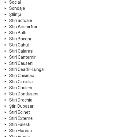
Social
Sondaje
Știință
Stiri actuale
Stiri Anenii Noi
Stiri Balti
Stiri Briceni
Stiri Cahul
Stiri Calarasi
Stiri Cantemir
Stiri Causeni
Stiri Ceadir-Lunga
Stiri Chisinau
Stiri Cimislia
Stiri Criuleni
Stiri Donduseni
Stiri Drochia
Știri Dubasari
Stiri Edinet
Stiri Externe
Stiri Falesti
Stiri Floresti
Stiri Franta