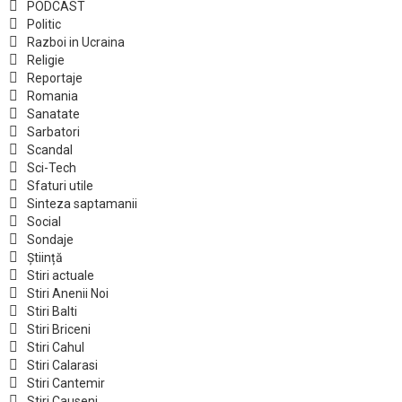
PODCAST
Politic
Razboi in Ucraina
Religie
Reportaje
Romania
Sanatate
Sarbatori
Scandal
Sci-Tech
Sfaturi utile
Sinteza saptamanii
Social
Sondaje
Știință
Stiri actuale
Stiri Anenii Noi
Stiri Balti
Stiri Briceni
Stiri Cahul
Stiri Calarasi
Stiri Cantemir
Stiri Causeni