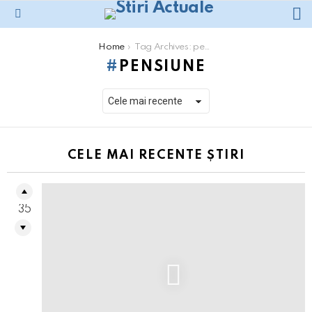
L
Menu
You are here:
Home
Tag Archives: pensiune
PENSIUNE
CELE MAI RECENTE ȘTIRI
35