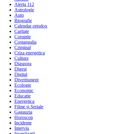
Alerta 112
Astrologie
Auto
Biografie
Calendar ortodox
Caritate
Coruptie
Coștangalia
Criminal
Criza energetica
Cultura
Diaspora
Digest
Digital
Divertisment
Ecologie
Economic
Educatie
Energetica
Filme și Seriale
Gagauzia
Horoscop
Incidente
Interviu
Investigatii