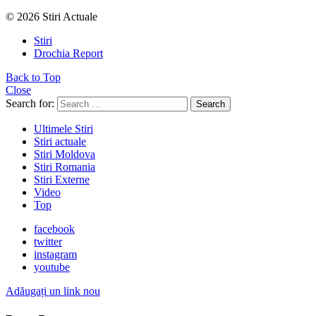
© 2026 Stiri Actuale
Stiri
Drochia Report
Back to Top
Close
Search for:
Search
Ultimele Stiri
Stiri actuale
Stiri Moldova
Stiri Romania
Stiri Externe
Video
Top
facebook
twitter
instagram
youtube
Adăugați un link nou