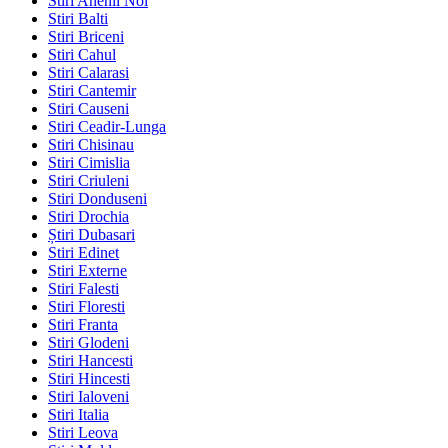
Stiri Anenii Noi
Stiri Balti
Stiri Briceni
Stiri Cahul
Stiri Calarasi
Stiri Cantemir
Stiri Causeni
Stiri Ceadir-Lunga
Stiri Chisinau
Stiri Cimislia
Stiri Criuleni
Stiri Donduseni
Stiri Drochia
Știri Dubasari
Stiri Edinet
Stiri Externe
Stiri Falesti
Stiri Floresti
Stiri Franta
Stiri Glodeni
Stiri Hancesti
Stiri Hincesti
Stiri Ialoveni
Stiri Italia
Stiri Leova