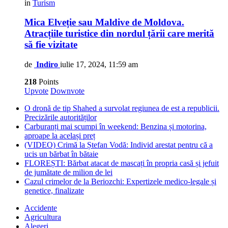
in
Turism
Mica Elveție sau Maldive de Moldova.
Atracțiile turistice din nordul țării care merită
să fie vizitate
de
Indiro
iulie 17, 2024, 11:59 am
218
Points
Upvote
Downvote
O dronă de tip Shahed a survolat regiunea de est a republicii.
Precizările autorităților
Carburanți mai scumpi în weekend: Benzina și motorina,
aproape la același preț
(VIDEO) Crimă la Ștefan Vodă: Individ arestat pentru că a
ucis un bărbat în bătaie
FLOREȘTI: Bărbat atacat de mascați în propria casă și jefuit
de jumătate de milion de lei
Cazul crimelor de la Beriozchi: Expertizele medico-legale și
genetice, finalizate
Accidente
Agricultura
Alegeri