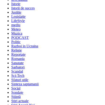
Istorie
Istorii de succes
Justitie
Legislație
LifeStyle
mediu
Meteo
Muzica
PODCAST
Politic
Razboi in Ucraina
Religie
Reportaje
Romania
Sanatate
Sarbatori
Scandal
Sci-Tech
Sfaturi utile
Sinteza saptamanii
Social
Sondaje
Știință
Stiri actuale