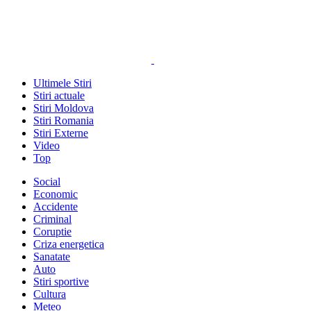
Ultimele Stiri
Stiri actuale
Stiri Moldova
Stiri Romania
Stiri Externe
Video
Top
Social
Economic
Accidente
Criminal
Coruptie
Criza energetica
Sanatate
Auto
Stiri sportive
Cultura
Meteo