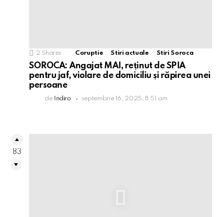
2
Shares
Coruptie
Stiri actuale
Stiri Soroca
SOROCA: Angajat MAI, reținut de SPIA
pentru jaf, violare de domiciliu și răpirea unei
persoane
de
Indiro
septembrie 16, 2025, 8:51 am
83