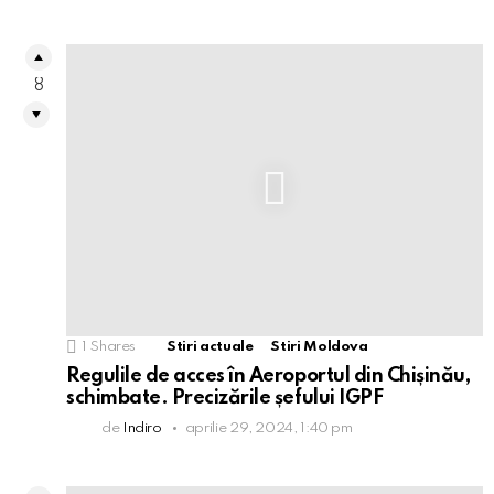
8
1
Shares
Stiri actuale
Stiri Moldova
Regulile de acces în Aeroportul din Chișinău,
schimbate. Precizările șefului IGPF
de
Indiro
aprilie 29, 2024, 1:40 pm