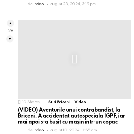
de
Indiro
august 23, 2024, 3:19 pm
28
10
Shares
Stiri Briceni
Video
(VIDEO) Aventurile unui contrabandist, la
Briceni. A accidentat autospeciala IGPF, iar
mai apoi s-a bușit cu mașin într-un copac
de
Indiro
august 10, 2024, 11:55 am