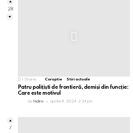
28
1
Shares
Coruptie
Stiri actuale
Patru polițiști de frontieră, demiși din funcție:
Care este motivul
de
Indiro
aprilie 8, 2024, 2:34 pm
7