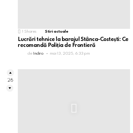
1
Shares
Stiri actuale
Lucrări tehnice la barajul Stânca-Costești: Ce
recomandă Poliția de Frontieră
de
Indiro
mai 13, 2025, 6:33 pm
26