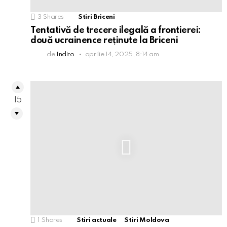
3
Shares
Stiri Briceni
Tentativă de trecere ilegală a frontierei:
două ucrainence reținute la Briceni
de
Indiro
aprilie 14, 2025, 8:14 am
15
1
Shares
Stiri actuale
Stiri Moldova