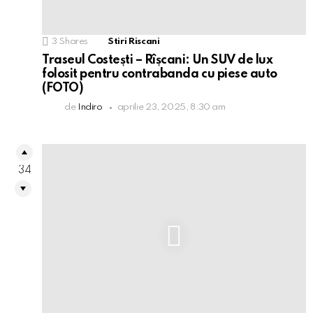
3
Shares
Stiri Riscani
Traseul Costești – Rîșcani: Un SUV de lux
folosit pentru contrabanda cu piese auto
(FOTO)
de
Indiro
aprilie 23, 2025, 8:30 am
34