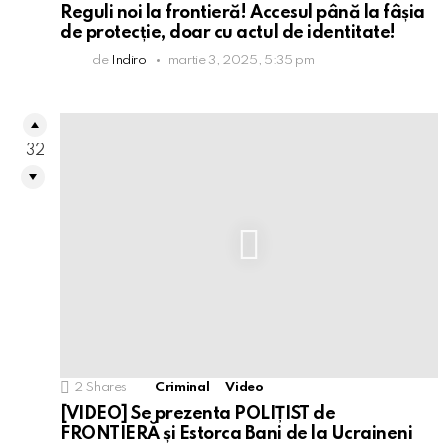
Reguli noi la frontieră! Accesul până la fâșia
de protecție, doar cu actul de identitate!
de
Indiro
martie 3, 2025, 5:35 pm
32
2
Shares
Criminal
Video
[VIDEO] Se prezenta POLIȚIST de
FRONTIERĂ și Estorca Bani de la Ucraineni