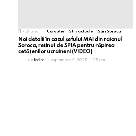
7
Shares
Coruptie
Stiri actuale
Stiri Soroca
Noi detalii în cazul șefului MAI din raionul
Soroca, reținut de SPIA pentru răpirea
cetățenilor ucraineni (VIDEO)
de
Indiro
septembrie 8, 2025, 11:25 am