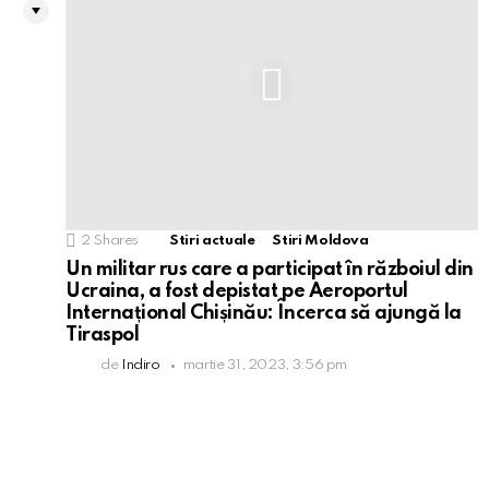
2
Shares
Stiri actuale
Stiri Moldova
Un militar rus care a participat în războiul din
Ucraina, a fost depistat pe Aeroportul
Internațional Chișinău: Încerca să ajungă la
Tiraspol
de
Indiro
martie 31, 2023, 3:56 pm