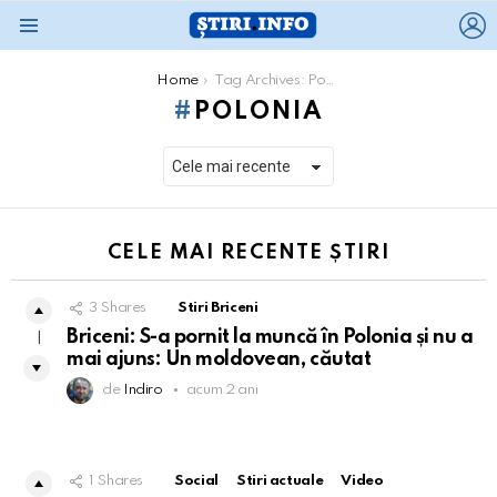
L
Menu
You are here:
Home
Tag Archives: Polonia
POLONIA
CELE MAI RECENTE ȘTIRI
3
Shares
Stiri Briceni
Briceni: S-a pornit la muncă în Polonia și nu a
1
mai ajuns: Un moldovean, căutat
de
Indiro
acum 2 ani
1
Shares
Social
Stiri actuale
Video