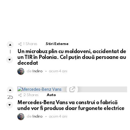
1
Shares
Stiri Externe
Un microbuz plin cu moldoveni, accidentat de
1
un TIR în Polonia. Cel puțin două persoane au
decedat
de
Indiro
acum 4 ani
2
Shares
Auto
25
Mercedes-Benz Vans va construi o fabrică
unde vor fi produse doar furgonete electrice
de
Indiro
acum 4 ani