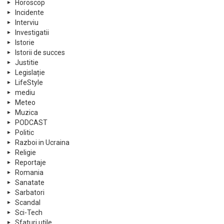
Horoscop
Incidente
Interviu
Investigatii
Istorie
Istorii de succes
Justitie
Legislație
LifeStyle
mediu
Meteo
Muzica
PODCAST
Politic
Razboi in Ucraina
Religie
Reportaje
Romania
Sanatate
Sarbatori
Scandal
Sci-Tech
Sfaturi utile