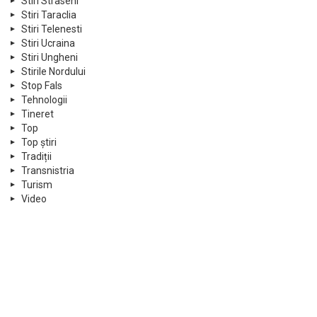
Stiri Straseni
Stiri Taraclia
Stiri Telenesti
Stiri Ucraina
Stiri Ungheni
Stirile Nordului
Stop Fals
Tehnologii
Tineret
Top
Top știri
Tradiții
Transnistria
Turism
Video