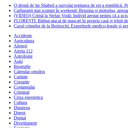
O dronă de tip Shahed a survolat regiunea de est a republicii. Pre
Carburanți mai scumpi în weekend: Benzina și motorina, aproape
(VIDEO) Crimă la Ștefan Vodă: Individ arestat pentru că a ucis 
FLOREȘTI: Bărbat atacat de mascați în propria casă și jefuit de
Cazul crimelor de la Beriozchi: Expertizele medico-legale și gene
Accidente
Agricultura
Alegeri
Alerta 112
Astrologie
Auto
Biografie
Calendar ortodox
Caritate
Coruptie
Coștangalia
Criminal
Criza energetica
Cultura
Diaspora
Digest
Digital
Divertisment