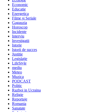
Ecologie
Economic
Educatie
Energetica
Filme și Seriale
Gagauzia
Horoscop
Incidente
Interviu
Investigatii
Istorie
Istorii de succes
Justitie
Legislație
LifeStyle
mediu
Meteo
Muzica
PODCAST
Politic
Razboi in Ucraina
Religie
Reportaje
Romania
Sanatate