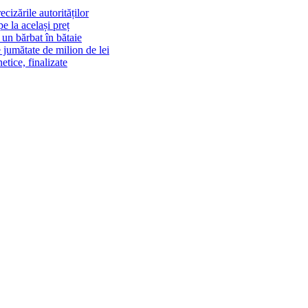
cizările autorităților
 la același preț
un bărbat în bătaie
 jumătate de milion de lei
tice, finalizate