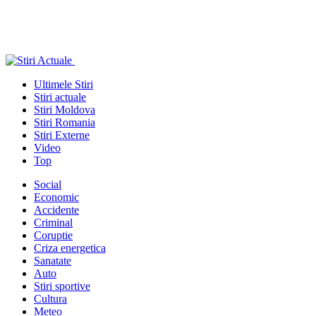
Ultimele Stiri
Stiri actuale
Stiri Moldova
Stiri Romania
Stiri Externe
Video
Top
Social
Economic
Accidente
Criminal
Coruptie
Criza energetica
Sanatate
Auto
Stiri sportive
Cultura
Meteo