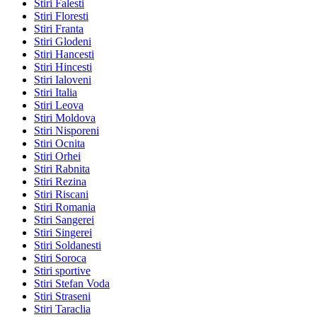
Stiri Falesti
Stiri Floresti
Stiri Franta
Stiri Glodeni
Stiri Hancesti
Stiri Hincesti
Stiri Ialoveni
Stiri Italia
Stiri Leova
Stiri Moldova
Stiri Nisporeni
Stiri Ocnita
Stiri Orhei
Stiri Rabnita
Stiri Rezina
Stiri Riscani
Stiri Romania
Stiri Sangerei
Stiri Singerei
Stiri Soldanesti
Stiri Soroca
Stiri sportive
Stiri Stefan Voda
Stiri Straseni
Stiri Taraclia