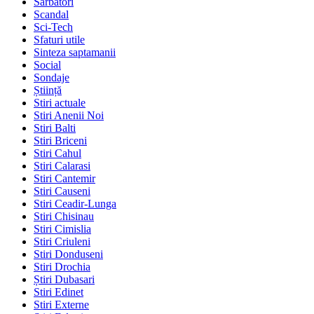
Sarbatori
Scandal
Sci-Tech
Sfaturi utile
Sinteza saptamanii
Social
Sondaje
Știință
Stiri actuale
Stiri Anenii Noi
Stiri Balti
Stiri Briceni
Stiri Cahul
Stiri Calarasi
Stiri Cantemir
Stiri Causeni
Stiri Ceadir-Lunga
Stiri Chisinau
Stiri Cimislia
Stiri Criuleni
Stiri Donduseni
Stiri Drochia
Știri Dubasari
Stiri Edinet
Stiri Externe