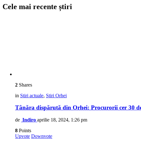
Cele mai recente știri
2
Shares
in
Stiri actuale
,
Stiri Orhei
Tânăra dispărută din Orhei: Procurorii cer 30 de 
de
Indiro
aprilie 18, 2024, 1:26 pm
8
Points
Upvote
Downvote