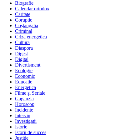
Biografie
Calendar ortodox
Caritate
Coruptie
Coștangalia
Criminal
Criza energetica
Cultura
Diaspora
Digest
Digital
Divertisment
Ecologie
Economic
Educatie
Energetica
Filme și Seriale
Gagauzia
Horoscop
Incidente
Interviu
Investigatii
Istorie
Istorii de succes
Justitie