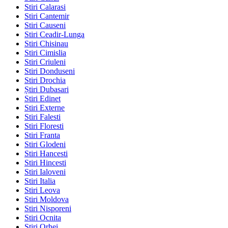
Stiri Calarasi
Stiri Cantemir
Stiri Causeni
Stiri Ceadir-Lunga
Stiri Chisinau
Stiri Cimislia
Stiri Criuleni
Stiri Donduseni
Stiri Drochia
Știri Dubasari
Stiri Edinet
Stiri Externe
Stiri Falesti
Stiri Floresti
Stiri Franta
Stiri Glodeni
Stiri Hancesti
Stiri Hincesti
Stiri Ialoveni
Stiri Italia
Stiri Leova
Stiri Moldova
Stiri Nisporeni
Stiri Ocnita
Stiri Orhei