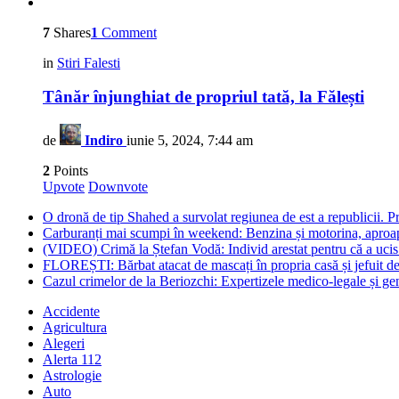
7
Shares
1
Comment
in
Stiri Falesti
Tânăr înjunghiat de propriul tată, la Fălești
de
Indiro
iunie 5, 2024, 7:44 am
2
Points
Upvote
Downvote
O dronă de tip Shahed a survolat regiunea de est a republicii. Pre
Carburanți mai scumpi în weekend: Benzina și motorina, aproape
(VIDEO) Crimă la Ștefan Vodă: Individ arestat pentru că a ucis 
FLOREȘTI: Bărbat atacat de mascați în propria casă și jefuit de
Cazul crimelor de la Beriozchi: Expertizele medico-legale și gene
Accidente
Agricultura
Alegeri
Alerta 112
Astrologie
Auto