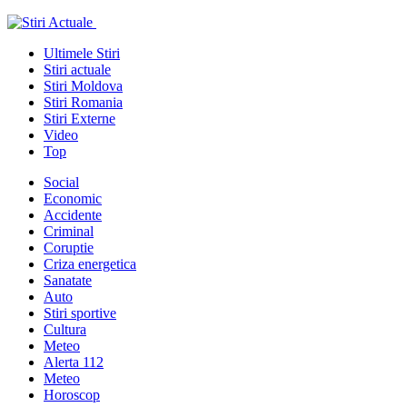
Ultimele Stiri
Stiri actuale
Stiri Moldova
Stiri Romania
Stiri Externe
Video
Top
Social
Economic
Accidente
Criminal
Coruptie
Criza energetica
Sanatate
Auto
Stiri sportive
Cultura
Meteo
Alerta 112
Meteo
Horoscop