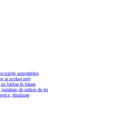
cizările autorităților
 la același preț
un bărbat în bătaie
 jumătate de milion de lei
tice, finalizate