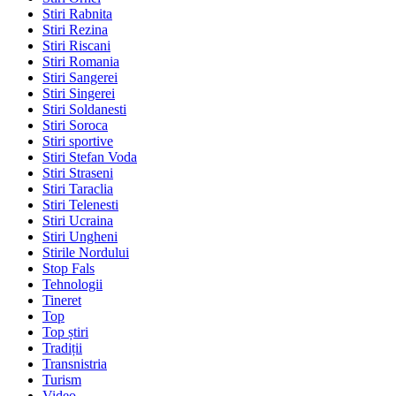
Stiri Rabnita
Stiri Rezina
Stiri Riscani
Stiri Romania
Stiri Sangerei
Stiri Singerei
Stiri Soldanesti
Stiri Soroca
Stiri sportive
Stiri Stefan Voda
Stiri Straseni
Stiri Taraclia
Stiri Telenesti
Stiri Ucraina
Stiri Ungheni
Stirile Nordului
Stop Fals
Tehnologii
Tineret
Top
Top știri
Tradiții
Transnistria
Turism
Video