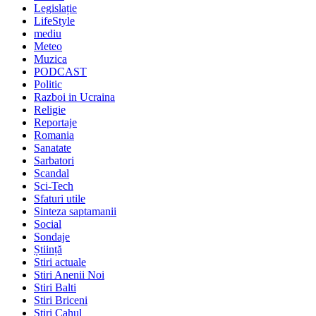
Legislație
LifeStyle
mediu
Meteo
Muzica
PODCAST
Politic
Razboi in Ucraina
Religie
Reportaje
Romania
Sanatate
Sarbatori
Scandal
Sci-Tech
Sfaturi utile
Sinteza saptamanii
Social
Sondaje
Știință
Stiri actuale
Stiri Anenii Noi
Stiri Balti
Stiri Briceni
Stiri Cahul