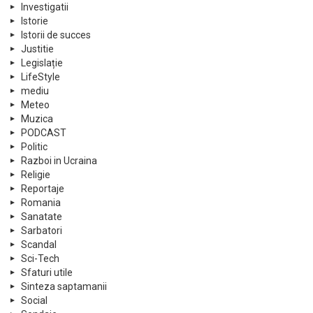
Investigatii
Istorie
Istorii de succes
Justitie
Legislație
LifeStyle
mediu
Meteo
Muzica
PODCAST
Politic
Razboi in Ucraina
Religie
Reportaje
Romania
Sanatate
Sarbatori
Scandal
Sci-Tech
Sfaturi utile
Sinteza saptamanii
Social