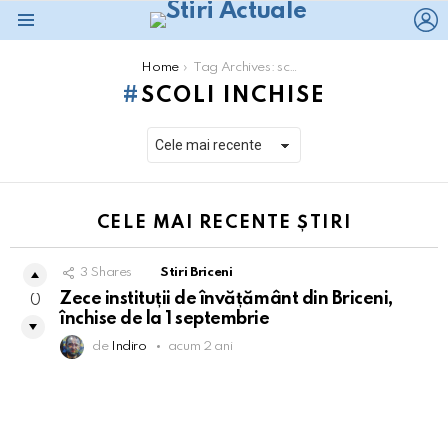
L
Menu
You are here:
Home
Tag Archives: scoli inchise
SCOLI INCHISE
CELE MAI RECENTE ȘTIRI
3
Shares
Stiri Briceni
Zece instituții de învățământ din Briceni,
0
închise de la 1 septembrie
de
Indiro
acum 2 ani