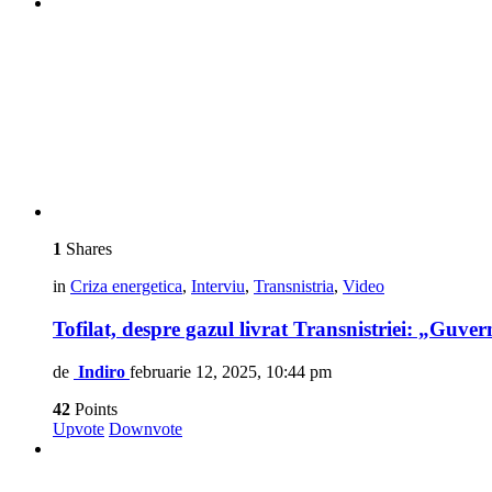
1
Shares
in
Criza energetica
,
Interviu
,
Transnistria
,
Video
Tofilat, despre gazul livrat Transnistriei: „Gu
de
Indiro
februarie 12, 2025, 10:44 pm
42
Points
Upvote
Downvote