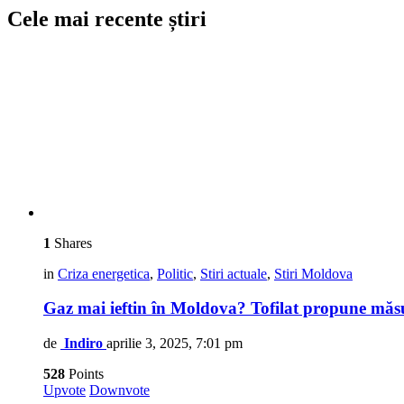
Cele mai recente știri
1
Shares
in
Criza energetica
,
Politic
,
Stiri actuale
,
Stiri Moldova
Gaz mai ieftin în Moldova? Tofilat propune măsu
de
Indiro
aprilie 3, 2025, 7:01 pm
528
Points
Upvote
Downvote