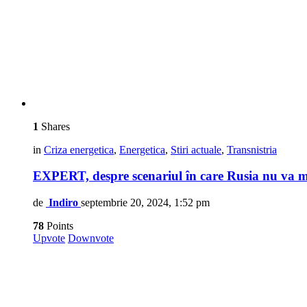
1
Shares
in
Criza energetica
,
Energetica
,
Stiri actuale
,
Transnistria
EXPERT, despre scenariul în care Rusia nu va ma
de
Indiro
septembrie 20, 2024, 1:52 pm
78
Points
Upvote
Downvote