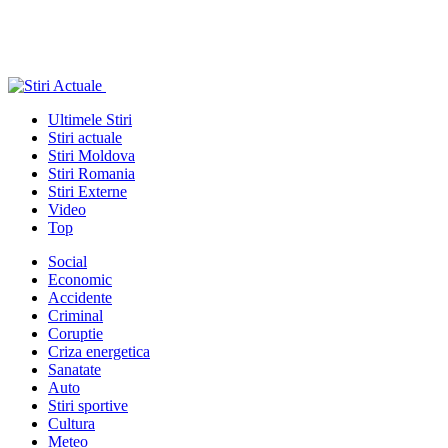
Ultimele Stiri
Stiri actuale
Stiri Moldova
Stiri Romania
Stiri Externe
Video
Top
Social
Economic
Accidente
Criminal
Coruptie
Criza energetica
Sanatate
Auto
Stiri sportive
Cultura
Meteo