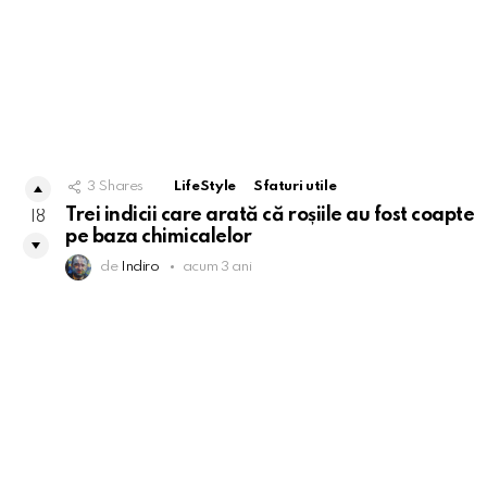
3
Shares
LifeStyle
Sfaturi utile
Trei indicii care arată că roșiile au fost coapte
18
pe baza chimicalelor
de
Indiro
acum 3 ani