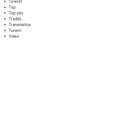
Tineret
Top
Top știri
Tradiții
Transnistria
Turism
Video