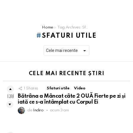
You are here:
Home
Tag Archives: Sfaturi Utile
SFATURI UTILE
CELE MAI RECENTE ȘTIRI
1
Shares
Sfaturi utile
Video
Bătrâna a Mâncat câte 2 OUĂ Fierte pe zi și
138
iată ce s-a întâmplat cu Corpul Ei
de
Indiro
acum 3 ani