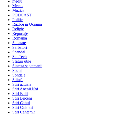
mediu
Meteo
Muzica
PODCAST
Politic
Razboi in Ucraina
Religie
Reportaje
Romania
Sanatate
Sarbatori
Scandal
Sci-Tech
Sfaturi utile
Sinteza saptamanii
Social
Sondaje
Știință
Stiri actuale
Stiri Anenii Noi
Stiri Balti
Stiri Briceni
Stiri Cahul
Stiri Calarasi
Stiri Cantemir