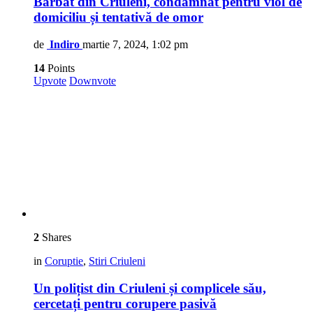
Bărbat din Criuleni, condamnat pentru viol de
domiciliu și tentativă de omor
de
Indiro
martie 7, 2024, 1:02 pm
14
Points
Upvote
Downvote
2
Shares
in
Coruptie
,
Stiri Criuleni
Un polițist din Criuleni și complicele său,
cercetați pentru corupere pasivă