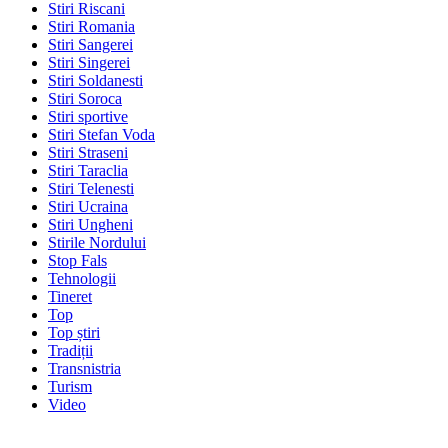
Stiri Riscani
Stiri Romania
Stiri Sangerei
Stiri Singerei
Stiri Soldanesti
Stiri Soroca
Stiri sportive
Stiri Stefan Voda
Stiri Straseni
Stiri Taraclia
Stiri Telenesti
Stiri Ucraina
Stiri Ungheni
Stirile Nordului
Stop Fals
Tehnologii
Tineret
Top
Top știri
Tradiții
Transnistria
Turism
Video