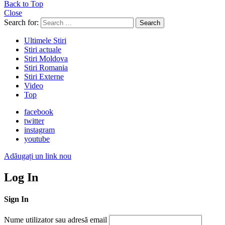
Back to Top
Close
Search for:
Search
Ultimele Stiri
Stiri actuale
Stiri Moldova
Stiri Romania
Stiri Externe
Video
Top
facebook
twitter
instagram
youtube
Adăugați un link nou
Log In
Sign In
Nume utilizator sau adresă email