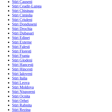
Stiri Causeni
Stiri Ceadir-Lunga
Stiri Chisinau
Stiri Cimislia
Stiri Criuleni
Stiri Donduseni
Stiri Drochia
Știri Dubasari
Stiri Edinet
Stiri Externe
Stiri Falesti
Stiri Floresti
Stiri Franta
Stiri Glodeni
Stiri Hancesti
Stiri Hincesti
Stiri Ialoveni
Stiri Italia
Stiri Leova
Stiri Moldova
Stiri Nisporeni
Stiri Ocnita
Stiri Orhei
Stiri Rabnita
Stiri Rezina