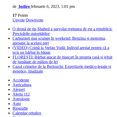
de
Indiro
februarie 6, 2023, 1:01 pm
17
Points
Upvote
Downvote
O dronă de tip Shahed a survolat regiunea de est a republicii.
Precizările autorităților
Carburanți mai scumpi în weekend: Benzina și motorina,
aproape la același preț
(VIDEO) Crimă la Ștefan Vodă: Individ arestat pentru că a
ucis un bărbat în bătaie
FLOREȘTI: Bărbat atacat de mascați în propria casă și jefuit
de jumătate de milion de lei
Cazul crimelor de la Beriozchi: Expertizele medico-legale și
genetice, finalizate
Accidente
Agricultura
Alegeri
Alerta 112
Astrologie
Auto
Biografie
Calendar ortodox