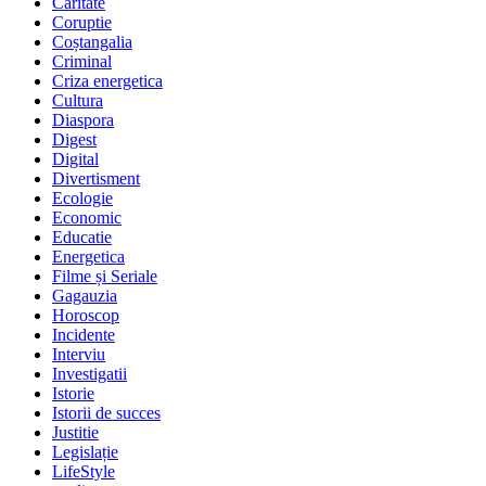
Caritate
Coruptie
Coștangalia
Criminal
Criza energetica
Cultura
Diaspora
Digest
Digital
Divertisment
Ecologie
Economic
Educatie
Energetica
Filme și Seriale
Gagauzia
Horoscop
Incidente
Interviu
Investigatii
Istorie
Istorii de succes
Justitie
Legislație
LifeStyle