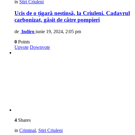
in
Stiri Criuleni
Ucis de o țigară nestinsă, la Criuleni. Cadavrul
carbonizat, găsit de către pompieri
de
Indiro
iunie 19, 2024, 2:05 pm
0
Points
Upvote
Downvote
4
Shares
in
Criminal
,
Stiri Criuleni