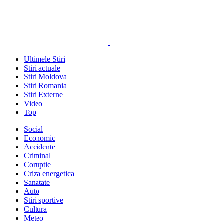
Ultimele Stiri
Stiri actuale
Stiri Moldova
Stiri Romania
Stiri Externe
Video
Top
Social
Economic
Accidente
Criminal
Coruptie
Criza energetica
Sanatate
Auto
Stiri sportive
Cultura
Meteo