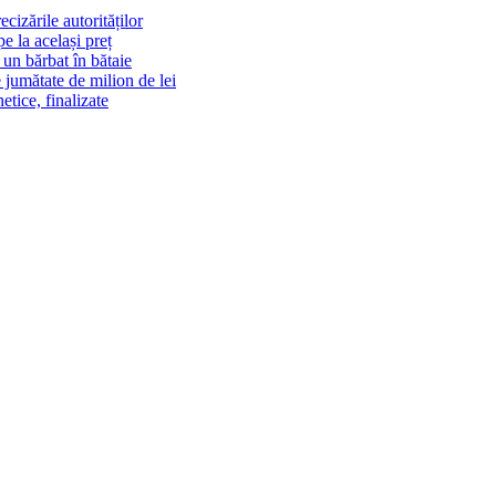
cizările autorităților
 la același preț
un bărbat în bătaie
 jumătate de milion de lei
tice, finalizate