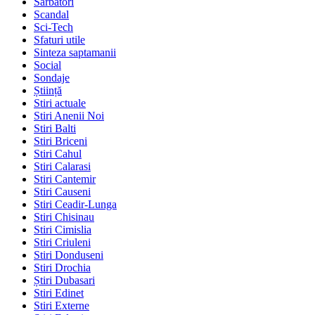
Sarbatori
Scandal
Sci-Tech
Sfaturi utile
Sinteza saptamanii
Social
Sondaje
Știință
Stiri actuale
Stiri Anenii Noi
Stiri Balti
Stiri Briceni
Stiri Cahul
Stiri Calarasi
Stiri Cantemir
Stiri Causeni
Stiri Ceadir-Lunga
Stiri Chisinau
Stiri Cimislia
Stiri Criuleni
Stiri Donduseni
Stiri Drochia
Știri Dubasari
Stiri Edinet
Stiri Externe