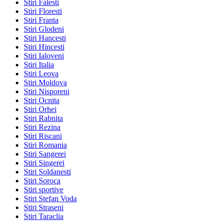
Stiri Falesti
Stiri Floresti
Stiri Franta
Stiri Glodeni
Stiri Hancesti
Stiri Hincesti
Stiri Ialoveni
Stiri Italia
Stiri Leova
Stiri Moldova
Stiri Nisporeni
Stiri Ocnita
Stiri Orhei
Stiri Rabnita
Stiri Rezina
Stiri Riscani
Stiri Romania
Stiri Sangerei
Stiri Singerei
Stiri Soldanesti
Stiri Soroca
Stiri sportive
Stiri Stefan Voda
Stiri Straseni
Stiri Taraclia