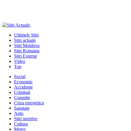
Ultimele Stiri
Stiri actuale
Stiri Moldova
Stiri Romania
Stiri Externe
Video
Top
Social
Economic
Accidente
Criminal
Coruptie
Criza energetica
Sanatate
Auto
Stiri sportive
Cultura
Meteo