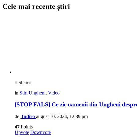
Cele mai recente știri
1
Shares
in
Stiri Ungheni
,
Video
[STOP FALS] Ce zic oamenii din Ungheni despre 
de
Indiro
august 10, 2024, 12:39 pm
47
Points
Upvote
Downvote