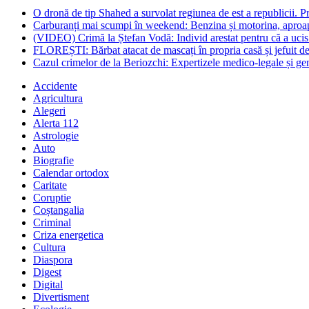
O dronă de tip Shahed a survolat regiunea de est a republicii. Pre
Carburanți mai scumpi în weekend: Benzina și motorina, aproape
(VIDEO) Crimă la Ștefan Vodă: Individ arestat pentru că a ucis 
FLOREȘTI: Bărbat atacat de mascați în propria casă și jefuit de
Cazul crimelor de la Beriozchi: Expertizele medico-legale și gene
Accidente
Agricultura
Alegeri
Alerta 112
Astrologie
Auto
Biografie
Calendar ortodox
Caritate
Coruptie
Coștangalia
Criminal
Criza energetica
Cultura
Diaspora
Digest
Digital
Divertisment