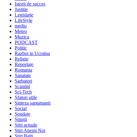
Istorii de succes
Justitie
Legislație
LifeStyle
mediu
Meteo
Muzica
PODCAST
Politic
Razboi in Ucraina
Religie
Reportaje
Romania
Sanatate
Sarbatori
Scandal
Sci-Tech
Sfaturi utile
Sinteza saptamanii
Social
Sondaje
Știință
Stiri actuale
Stiri Anenii Noi
Stiri Balti