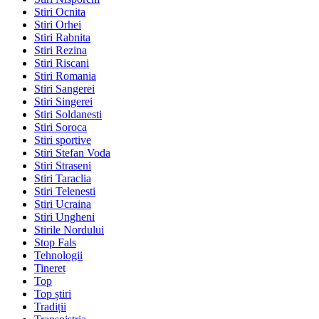
Stiri Ocnita
Stiri Orhei
Stiri Rabnita
Stiri Rezina
Stiri Riscani
Stiri Romania
Stiri Sangerei
Stiri Singerei
Stiri Soldanesti
Stiri Soroca
Stiri sportive
Stiri Stefan Voda
Stiri Straseni
Stiri Taraclia
Stiri Telenesti
Stiri Ucraina
Stiri Ungheni
Stirile Nordului
Stop Fals
Tehnologii
Tineret
Top
Top știri
Tradiții