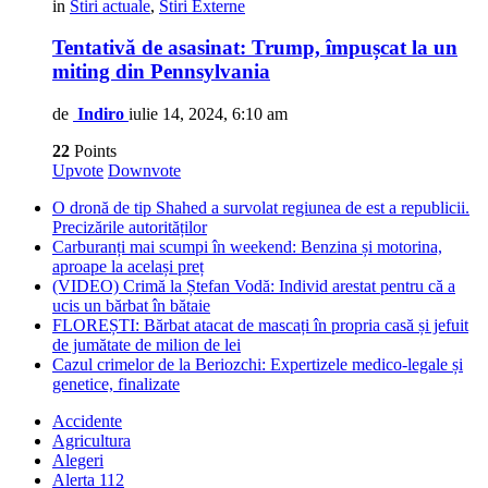
in
Stiri actuale
,
Stiri Externe
Tentativă de asasinat: Trump, împușcat la un
miting din Pennsylvania
de
Indiro
iulie 14, 2024, 6:10 am
22
Points
Upvote
Downvote
O dronă de tip Shahed a survolat regiunea de est a republicii.
Precizările autorităților
Carburanți mai scumpi în weekend: Benzina și motorina,
aproape la același preț
(VIDEO) Crimă la Ștefan Vodă: Individ arestat pentru că a
ucis un bărbat în bătaie
FLOREȘTI: Bărbat atacat de mascați în propria casă și jefuit
de jumătate de milion de lei
Cazul crimelor de la Beriozchi: Expertizele medico-legale și
genetice, finalizate
Accidente
Agricultura
Alegeri
Alerta 112