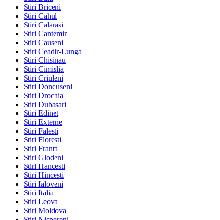
Stiri Briceni
Stiri Cahul
Stiri Calarasi
Stiri Cantemir
Stiri Causeni
Stiri Ceadir-Lunga
Stiri Chisinau
Stiri Cimislia
Stiri Criuleni
Stiri Donduseni
Stiri Drochia
Știri Dubasari
Stiri Edinet
Stiri Externe
Stiri Falesti
Stiri Floresti
Stiri Franta
Stiri Glodeni
Stiri Hancesti
Stiri Hincesti
Stiri Ialoveni
Stiri Italia
Stiri Leova
Stiri Moldova
Stiri Nisporeni