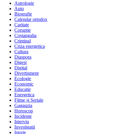
Astrologie
Auto
Biografie
Calendar ortodox
Caritate
Coruptie
Coștangalia
Criminal
Criza energetica
Cultura
Diaspora
Digest
Digital
Divertisment
Ecologie
Economic
Educatie
Energetica
Filme și Seriale
Gagauzia
Horoscop
Incidente
Interviu
Investigatii
Istorie