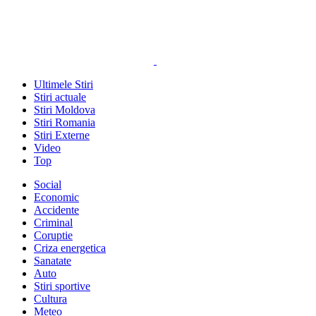
Ultimele Stiri
Stiri actuale
Stiri Moldova
Stiri Romania
Stiri Externe
Video
Top
Social
Economic
Accidente
Criminal
Coruptie
Criza energetica
Sanatate
Auto
Stiri sportive
Cultura
Meteo