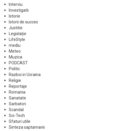
Interviu
Investigatii
Istorie
Istorii de succes
Justitie
Legislație
LifeStyle
mediu
Meteo
Muzica
PODCAST
Politic
Razboi in Ucraina
Religie
Reportaje
Romania
Sanatate
Sarbatori
Scandal
Sci-Tech
Sfaturi utile
Sinteza saptamanii