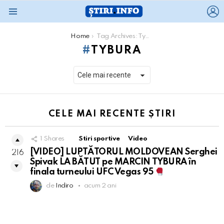
L
Menu
You are here:
Home
Tag Archives: Tybura
TYBURA
CELE MAI RECENTE ȘTIRI
1
Shares
Stiri sportive
Video
[VIDEO] LUPTĂTORUL MOLDOVEAN Serghei
216
Spivak LA BĂTUT pe MARCIN TYBURA în
finala turneului UFC Vegas 95
de
Indiro
acum 2 ani