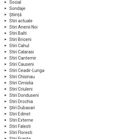
Social
Sondaje
Știință
Stiri actuale
Stiri Anenii Noi
Stiri Balti
Stiri Briceni
Stiri Cahul
Stiri Calarasi
Stiri Cantemir
Stiri Causeni
Stiri Ceadir-Lunga
Stiri Chisinau
Stiri Cimislia
Stiri Criuleni
Stiri Donduseni
Stiri Drochia
Știri Dubasari
Stiri Edinet
Stiri Externe
Stiri Falesti
Stiri Floresti
Stiri Franta