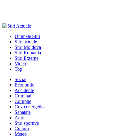
Ultimele Stiri
Stiri actuale
Stiri Moldova
Stiri Romania
Stiri Externe
Video
Top
Social
Economic
Accidente
Criminal
Coruptie
Criza energetica
Sanatate
Auto
Stiri sportive
Cultura
Meteo