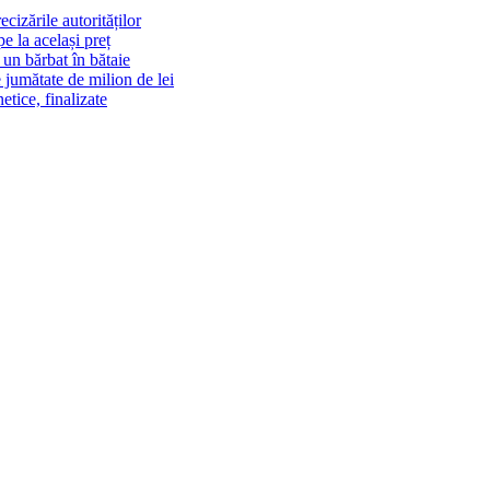
cizările autorităților
 la același preț
un bărbat în bătaie
 jumătate de milion de lei
tice, finalizate