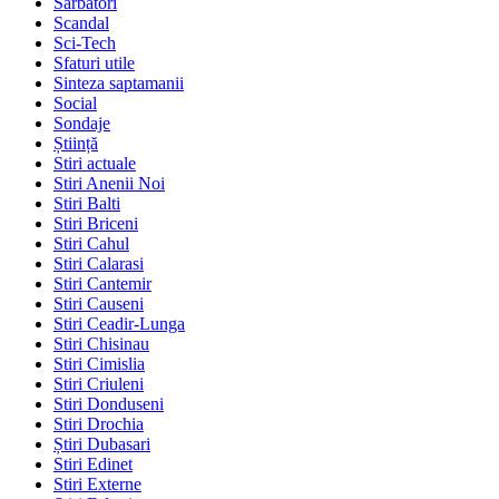
Sarbatori
Scandal
Sci-Tech
Sfaturi utile
Sinteza saptamanii
Social
Sondaje
Știință
Stiri actuale
Stiri Anenii Noi
Stiri Balti
Stiri Briceni
Stiri Cahul
Stiri Calarasi
Stiri Cantemir
Stiri Causeni
Stiri Ceadir-Lunga
Stiri Chisinau
Stiri Cimislia
Stiri Criuleni
Stiri Donduseni
Stiri Drochia
Știri Dubasari
Stiri Edinet
Stiri Externe