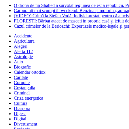
O dronă de tip Shahed a survolat regiunea de est a republicii. Pre
Carburanți mai scumpi în weekend: Benzina și motorina, aproape
(VIDEO) Crimă la Ștefan Vodă: Individ arestat pentru că a ucis 
FLOREȘTI: Bărbat atacat de mascați în propria casă și jefuit de
Cazul crimelor de la Beriozchi: Expertizele medico-legale și gene
Accidente
Agricultura
Alegeri
Alerta 112
Astrologie
Auto
Biografie
Calendar ortodox
Caritate
Coruptie
Coștangalia
Criminal
Criza energetica
Cultura
Diaspora
Digest
Digital
Divertisment