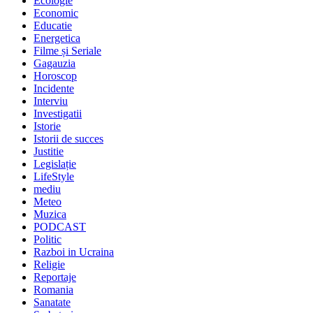
Ecologie
Economic
Educatie
Energetica
Filme și Seriale
Gagauzia
Horoscop
Incidente
Interviu
Investigatii
Istorie
Istorii de succes
Justitie
Legislație
LifeStyle
mediu
Meteo
Muzica
PODCAST
Politic
Razboi in Ucraina
Religie
Reportaje
Romania
Sanatate