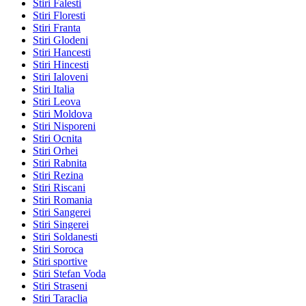
Stiri Falesti
Stiri Floresti
Stiri Franta
Stiri Glodeni
Stiri Hancesti
Stiri Hincesti
Stiri Ialoveni
Stiri Italia
Stiri Leova
Stiri Moldova
Stiri Nisporeni
Stiri Ocnita
Stiri Orhei
Stiri Rabnita
Stiri Rezina
Stiri Riscani
Stiri Romania
Stiri Sangerei
Stiri Singerei
Stiri Soldanesti
Stiri Soroca
Stiri sportive
Stiri Stefan Voda
Stiri Straseni
Stiri Taraclia