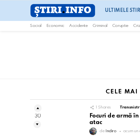
ULTIMELE STIR
Social
Economic
Accidente
Criminal
Coruptie
Cri
You are here:
CELE MAI
1
Shares
Transnistr
Focuri de armă în
30
atac
de
Indiro
acum un 