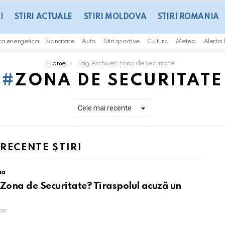
I
STIRI ACTUALE
STIRI MOLDOVA
STIRI ROMANIA
za energetica
Sanatate
Auto
Stiri sportive
Cultura
Meteo
Alerta 
Home
Tag Archives: zona de securitate
ZONA DE SECURITATE
 RECENTE ȘTIRI
ia
 Zona de Securitate? Tiraspolul acuză un
an