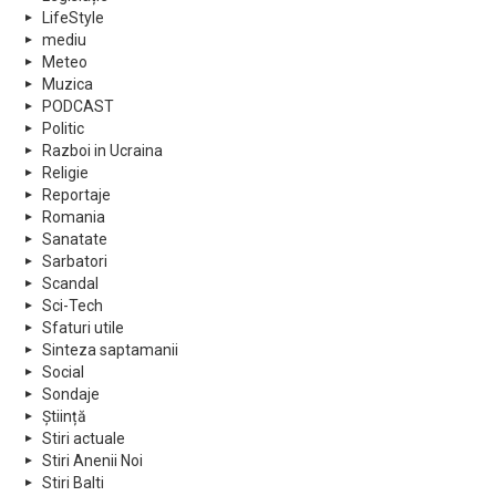
LifeStyle
mediu
Meteo
Muzica
PODCAST
Politic
Razboi in Ucraina
Religie
Reportaje
Romania
Sanatate
Sarbatori
Scandal
Sci-Tech
Sfaturi utile
Sinteza saptamanii
Social
Sondaje
Știință
Stiri actuale
Stiri Anenii Noi
Stiri Balti