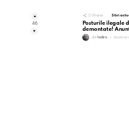
2
Shares
Stiri actu
Posturile ilegale 
46
demontate! Anunțu
de
Indiro
acum un 