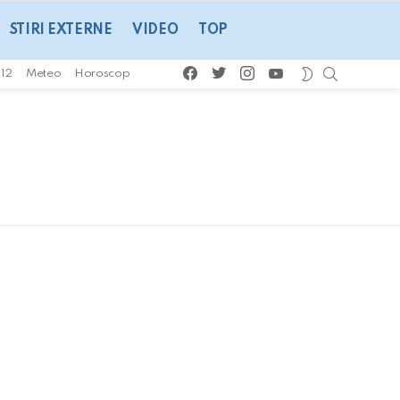
STIRI EXTERNE
VIDEO
TOP
facebook
twitter
instagram
youtube
CAUTA
SWITCH
112
Meteo
Horoscop
SKIN