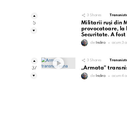
3
Shares
Transnist
Militarii ruși din
5
provocatoare, la l
Securitate. A fost
de
Indiro
acum 3 a
3
Shares
Transnist
„Armata” transni
37
de
Indiro
acum 4 a