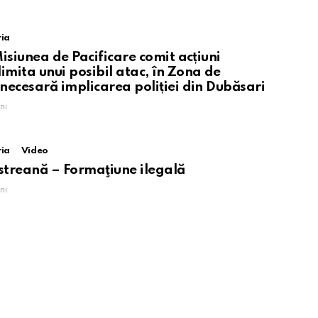
ria
 Misiunea de Pacificare comit acțiuni
imita unui posibil atac, în Zona de
 necesară implicarea poliției din Dubăsari
ni
ria
Video
streană – Formaţiune ilegală
ni