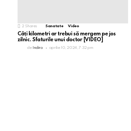
2
Shares
Sanatate
Video
Câți kilometri ar trebui să mergem pe jos
zilnic. Sfaturile unui doctor [VIDEO]
de
Indiro
aprilie 10, 2024, 7:32 pm