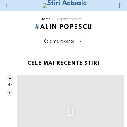
L
Menu
You are here:
Home
Tag Archives: Alin Popescu
ALIN POPESCU
CELE MAI RECENTE ȘTIRI
47