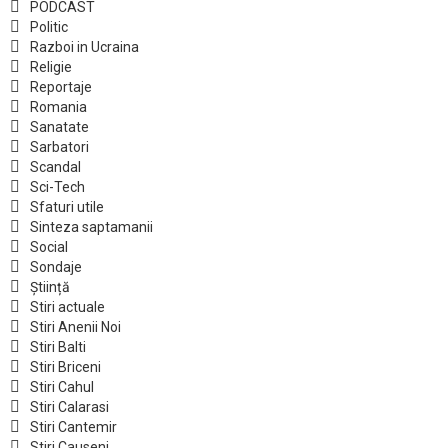
PODCAST
Politic
Razboi in Ucraina
Religie
Reportaje
Romania
Sanatate
Sarbatori
Scandal
Sci-Tech
Sfaturi utile
Sinteza saptamanii
Social
Sondaje
Știință
Stiri actuale
Stiri Anenii Noi
Stiri Balti
Stiri Briceni
Stiri Cahul
Stiri Calarasi
Stiri Cantemir
Stiri Causeni