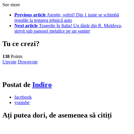
See more
Previous article
Atenție, șoferi! Din 1 iunie se schimbă
regulile la testarea tehnică auto
Next article
Tragedie în Italia! Un tânăr din R. Moldova,
strivit sub panouri metalice pe un șantier
Tu ce crezi?
138
Points
Upvote
Downvote
Postat de
Indiro
facebook
youtube
Ați putea dori, de asemenea să citiți