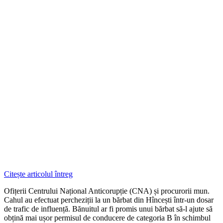
Citește articolul întreg
Ofițerii Centrului Național Anticorupție (CNA) și procurorii mun.
Cahul au efectuat percheziții la un bărbat din Hîncești într-un dosar
de trafic de influență. Bănuitul ar fi promis unui bărbat să-l ajute să
obțină mai ușor permisul de conducere de categoria B în schimbul