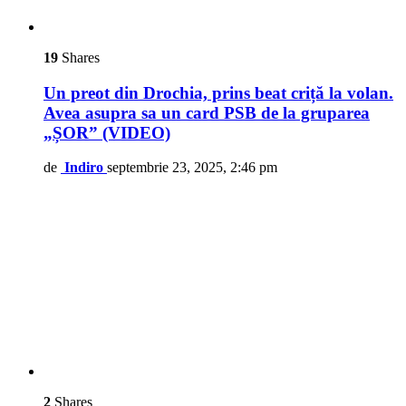
19
Shares
Un preot din Drochia, prins beat criță la volan.
Avea asupra sa un card PSB de la gruparea
„ȘOR” (VIDEO)
de
Indiro
septembrie 23, 2025, 2:46 pm
2
Shares