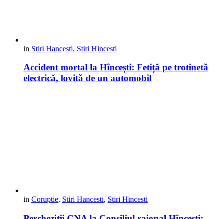
in
Stiri Hancesti
,
Stiri Hincesti
Accident mortal la Hîncești: Fetiță pe trotinetă
electrică, lovită de un automobil
in
Coruptie
,
Stiri Hancesti
,
Stiri Hincesti
Percheziții CNA la Consiliul raional Hîncești: