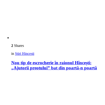
2
Shares
in
Stiri Hincesti
Nou tip de escrocherie în raionul Hîncești:
„Ajutorii preotului” bat din poartă-n poartă