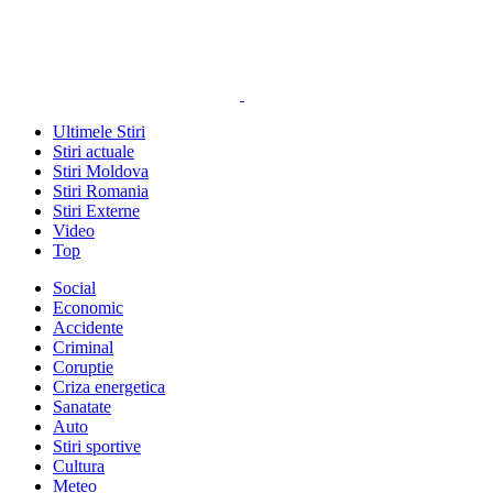
Ultimele Stiri
Stiri actuale
Stiri Moldova
Stiri Romania
Stiri Externe
Video
Top
Social
Economic
Accidente
Criminal
Coruptie
Criza energetica
Sanatate
Auto
Stiri sportive
Cultura
Meteo