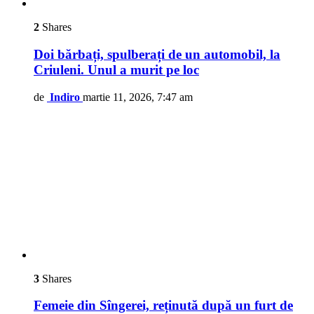
2
Shares
Doi bărbați, spulberați de un automobil, la
Criuleni. Unul a murit pe loc
de
Indiro
martie 11, 2026, 7:47 am
3
Shares
Femeie din Sîngerei, reținută după un furt de