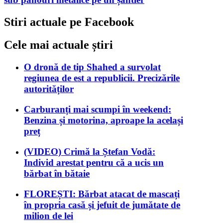
Stiri actuale pe Facebook
Cele mai actuale știri
O dronă de tip Shahed a survolat
regiunea de est a republicii. Precizările
autorităților
Carburanți mai scumpi în weekend:
Benzina și motorina, aproape la același
preț
(VIDEO) Crimă la Ștefan Vodă:
Individ arestat pentru că a ucis un
bărbat în bătaie
FLOREȘTI: Bărbat atacat de mascați
în propria casă și jefuit de jumătate de
milion de lei