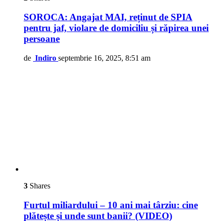
SOROCA: Angajat MAI, reținut de SPIA
pentru jaf, violare de domiciliu și răpirea unei
persoane
de
Indiro
septembrie 16, 2025, 8:51 am
3
Shares
Furtul miliardului – 10 ani mai târziu: cine
plătește și unde sunt banii? (VIDEO)