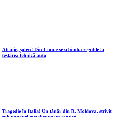
Atenție, șoferi! Din 1 iunie se schimbă regulile la
testarea tehnică auto
Tragedie în Italia! Un tânăr din R. Moldova, strivit
sub panouri metalice pe un șantier