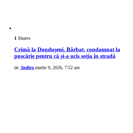
1
Shares
Crimă la Dondușeni. Bărbat, condamnat la
pușcărie pentru că și-a ucis soția în stradă
de
Indiro
martie 9, 2026, 7:52 am