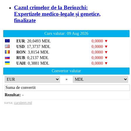
Cazul crimelor de la Beriozchi:
Expertizele medico-legale și genetice,
finalizate
Curs valutar: 09 Aug 2026
EUR
: 20,0493 MDL
0,0000 ▼
USD
: 17,3737 MDL
0,0000 ▼
RON
: 3,8154 MDL
0,0000 ▼
RUB
: 0,2137 MDL
0,0000 ▼
UAH
: 0,3881 MDL
0,0000 ▼
Convertor valutar
»
Rezultat:
-
sursa:
cursbnm.md