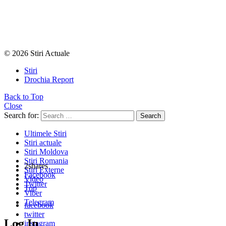
© 2026 Stiri Actuale
Stiri
Drochia Report
Back to Top
Close
Search for:
Search
Ultimele Stiri
Stiri actuale
Stiri Moldova
Stiri Romania
2
shares
Stiri Externe
Facebook
Video
Twitter
Top
Viber
Telegram
facebook
twitter
Log In
instagram