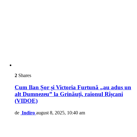
2
Shares
Cum Ilan Șor și Victoria Furtună „au adus un
alt Dumnezeu” la Grinăuți, raionul Rîșcani
(VIDOE)
de
Indiro
august 8, 2025, 10:40 am