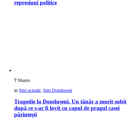
represiuni politice
7
Shares
in
Stiri actuale
,
Stiri Donduseni
Tragedie la Dondușeni. Un tânăr a murit subit
după ce s-ar fi lovit cu capul de pragul casei
părintești