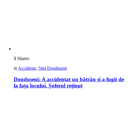
5
Shares
in
Accidente
,
Stiri Donduseni
Dondușeni: A accidentat un bătrân și a fugit de
la fața locului. Șoferul reținut