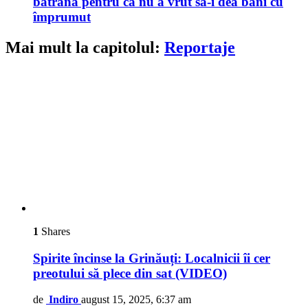
bătrână pentru că nu a vrut să-i dea bani cu
împrumut
Mai mult la capitolul:
Reportaje
1
Shares
Spirite încinse la Grinăuți: Localnicii îi cer
preotului să plece din sat (VIDEO)
de
Indiro
august 15, 2025, 6:37 am