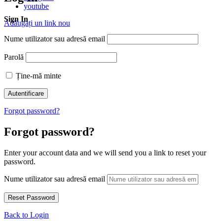
youtube
Sign In
Adăugați un link nou
Nume utilizator sau adresă email
Parolă
Ține-mă minte
Forgot password?
Forgot password?
Enter your account data and we will send you a link to reset your
password.
Nume utilizator sau adresă email
Back to Login