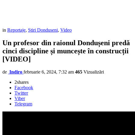
in
Reportaje
,
Stiri Donduseni
,
Video
Un profesor din raionul Dondușeni predă
cinci discipline și muncește în construcții
[VIDEO]
de
Indiro
februarie 6, 2024, 7:32 am
465
Vizualizări
2
shares
Facebook
Twitter
Viber
Telegram