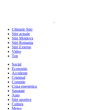
Ultimele Stiri
Stiri actuale
Stiri Moldova
Stiri Romania
Stiri Externe
Video
Top
Social
Economic
Accidente
Criminal
Coruptie
Criza energetica
Sanatate
Auto
Stiri sportive
Cultura
Meteo