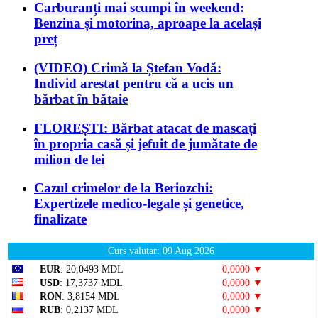
Carburanți mai scumpi în weekend:
Benzina și motorina, aproape la același
preț
(VIDEO) Crimă la Ștefan Vodă:
Individ arestat pentru că a ucis un
bărbat în bătaie
FLOREȘTI: Bărbat atacat de mascați
în propria casă și jefuit de jumătate de
milion de lei
Cazul crimelor de la Beriozchi:
Expertizele medico-legale și genetice,
finalizate
Curs valutar: 09 Aug 2026
EUR
: 20,0493 MDL
0,0000 ▼
USD
: 17,3737 MDL
0,0000 ▼
RON
: 3,8154 MDL
0,0000 ▼
RUB
: 0,2137 MDL
0,0000 ▼