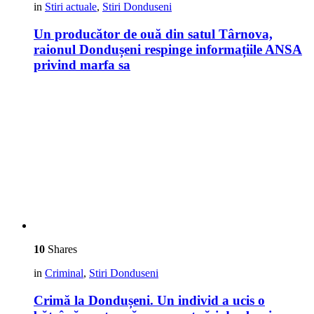
in
Stiri actuale
,
Stiri Donduseni
Un producător de ouă din satul Târnova,
raionul Dondușeni respinge informațiile ANSA
privind marfa sa
10
Shares
in
Criminal
,
Stiri Donduseni
Crimă la Dondușeni. Un individ a ucis o