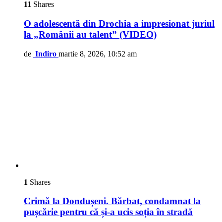
11
Shares
O adolescentă din Drochia a impresionat juriul
la „Românii au talent” (VIDEO)
de
Indiro
martie 8, 2026, 10:52 am
1
Shares
Crimă la Dondușeni. Bărbat, condamnat la
pușcărie pentru că și-a ucis soția în stradă