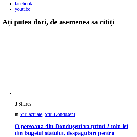
facebook
youtube
Ați putea dori, de asemenea să citiți
3
Shares
in
Stiri actuale
,
Stiri Donduseni
O persoana din Dondușeni va primi 2 mln lei
din bugetul statului, despăgubiri pentru